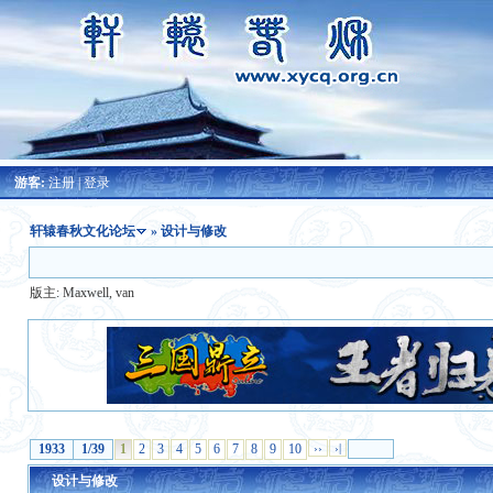
游客:
注册
|
登录
轩辕春秋文化论坛
» 设计与修改
版主:
Maxwell
,
van
1933
1/39
1
2
3
4
5
6
7
8
9
10
››
›|
设计与修改