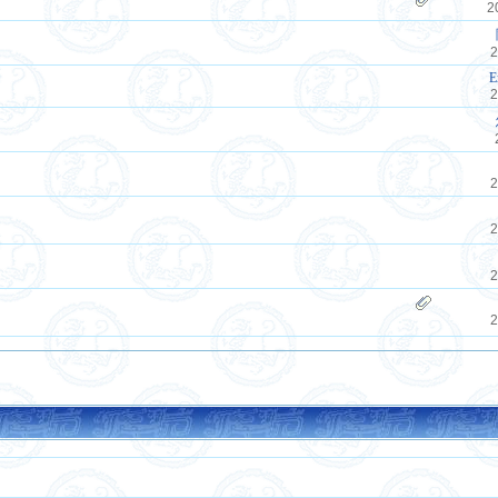
2
2
E
2
2
2
2
2