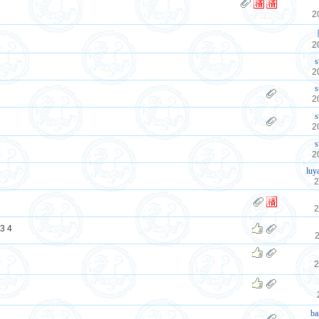
2
2
s
2
s
2
s
2
s
2
luy
2
2
3
4
2
ba