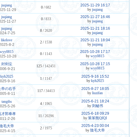
juqiang
2025-11-29 16:17
0 /
682
by
juqiang
025-11-29
juqiang
2025-11-27 16:46
0 /
833
by
juqiang
025-11-27
juqiang
2025-11-21 18:16
8 /
2620
by
juqiang
024-7-25
likelove
2025-11-21 18:04
2 /
1538
by
juqiang
2025-8-2
wyy0815
2025-10-28 17:17
0 /
1143
by
wyy0815
025-10-28
封剑尘
2025-10-28 17:15
125 /
142451
by
wyy0815
006-9-21
kyh2025
2025-9-16 15:52
1 /
1147
by
kyh2025
025-9-16
上帝の右手
2025-8-27 18:05
117 /
34413
by
liuzifan
005-8-11
2025-6-21 18:24
tangths
4 /
1965
by
刘秘书
025-5-26
2025-6-18 09:29
鬼才郭奉孝
11 /
20296
by
笨笨熊QIQI
011-2-26
2025-4-23 00:04
陰毛大帝
2 /
1975
by
陰毛大帝
025-4-15