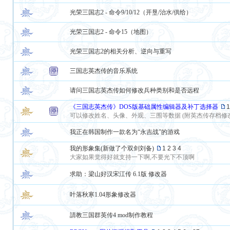
光荣三国志2 - 命令9/10/12（开垦/治水/供给）
光荣三国志2 - 命令15（地图）
光荣三国志2的相关分析、逆向与重写
三国志英杰传的音乐系统
请问三国志英杰传如何修改兵种类别和是否远程
《三国志英杰传》DOS版基础属性编辑器及补丁选择器
1
可以修改姓名、头像、外观、三围等数据 (附英杰传存档修改器
我正在韩国制作一款名为“永吉战”的游戏
我的形象集(新做了个双剑刘备)
1
2
3
4
大家如果觉得好就支持一下啊,不要光下不顶啊
求助：梁山好汉宋江传 6.1版 修改器
叶落秋寒1.04形象修改器
請教三国群英传4 mod制作教程