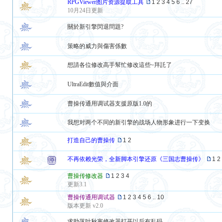
RPGViewer图片资源提取工具
1
2
3
4
5
6
..
27
10月24日更新
關於新引擎閃退問題?
策略的威力與傷害係數
想請各位修改高手幫忙修改這些~拜託了
UltraEdit數值與介面
曹操传通用调试器支援原版1.0的
我想对两个不同的新引擎的战场人物形象进行一下变换
打造自己的曹操传
1
2
不再依赖光荣，全新脚本引擎还原《三国志曹操传》
1
2
曹操传修改器
1
2
3
4
更新3.1
曹操传通用调试器
1
2
3
4
5
6
..
10
版本更新 v2.0
求助落叶秋寒修改器打开以后有乱码