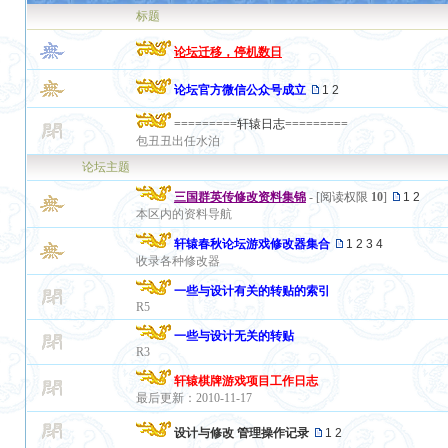
标题
论坛迁移，停机数日
论坛官方微信公众号成立
1
2
=========轩辕日志=========
包丑丑出任水泊
论坛主题
三国群英传修改资料集锦
- [阅读权限
10
]
1
2
本区内的资料导航
轩辕春秋论坛游戏修改器集合
1
2
3
4
收录各种修改器
一些与设计有关的转贴的索引
R5
一些与设计无关的转贴
R3
轩辕棋牌游戏项目工作日志
最后更新：2010-11-17
设计与修改 管理操作记录
1
2