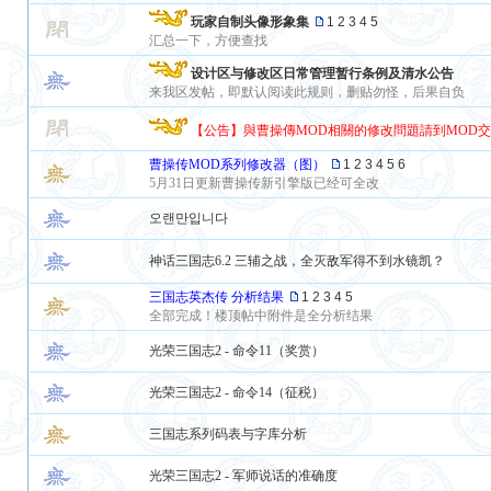
玩家自制头像形象集
1
2
3
4
5
汇总一下，方便查找
设计区与修改区日常管理暂行条例及清水公告
来我区发帖，即默认阅读此规则，删贴勿怪，后果自负
【公告】與曹操傳MOD相關的修改問題請到MOD
曹操传MOD系列修改器（图）
1
2
3
4
5
6
5月31日更新曹操传新引擎版已经可全改
오랜만입니다
神话三国志6.2 三辅之战，全灭敌军得不到水镜凯？
三国志英杰传 分析结果
1
2
3
4
5
全部完成！楼顶帖中附件是全分析结果
光荣三国志2 - 命令11（奖赏）
光荣三国志2 - 命令14（征税）
三国志系列码表与字库分析
光荣三国志2 - 军师说话的准确度