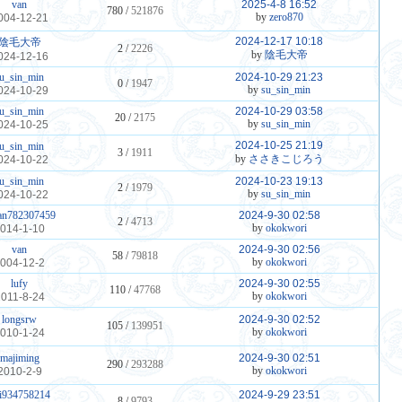
van
2025-4-8 16:52
780 /
521876
by
zero870
004-12-21
2024-12-17 10:18
陰毛大帝
2 /
2226
by
陰毛大帝
024-12-16
u_sin_min
2024-10-29 21:23
0 /
1947
by
su_sin_min
024-10-29
u_sin_min
2024-10-29 03:58
20 /
2175
by
su_sin_min
024-10-25
2024-10-25 21:19
u_sin_min
3 /
1911
by
ささきこじろう
024-10-22
u_sin_min
2024-10-23 19:13
2 /
1979
by
su_sin_min
024-10-22
an782307459
2024-9-30 02:58
2 /
4713
by
okokwori
014-1-10
van
2024-9-30 02:56
58 /
79818
by
okokwori
004-12-2
lufy
2024-9-30 02:55
110 /
47768
by
okokwori
2011-8-24
longsrw
2024-9-30 02:52
105 /
139951
by
okokwori
010-1-24
majiming
2024-9-30 02:51
290 /
293288
by
okokwori
2010-2-9
i934758214
2024-9-29 23:51
8 /
9793