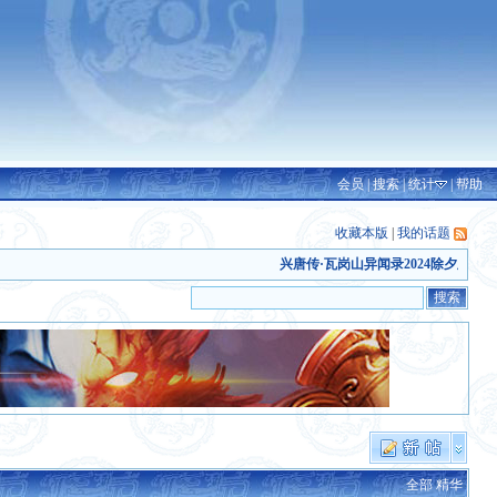
会员
|
搜索
|
统计
|
帮助
收藏本版
|
我的话题
兴唐传·瓦岗山异闻录2024除夕版发布
(20
全部
精华