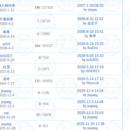
幽人独往来
2007-1-29 08:32
149 /
217429
by
niepan
005-1-15
2006-8-31 11:32
叶落秋寒
7 /
26728
by
金圭子
2005-4-2
2006-8-10 15:41
奉孝
0 /
33892
by
奉孝
006-8-10
qslxd
2026-6-16 23:32
164 /
163527
by
RaiDen
2008-4-2
kyh2025
2026-5-26 14:10
0 /
514
by
kyh2025
026-5-26
白雪
2026-5-18 17:19
1 /
2075
by
s9341013
021-6-13
龙吟
2026-5-14 17:12
131 /
103931
by
Maxwell
004-7-27
juqiang
2025-12-4 14:24
0 /
1196
by
juqiang
025-12-4
juqiang
2025-12-3 14:46
0 /
934
by
juqiang
025-12-3
van
2025-12-2 21:03
25 /
15878
by
juqiang
004-11-26
juqiang
2025-11-29 17:36
0 /
811
by
juqiang
025-11-29