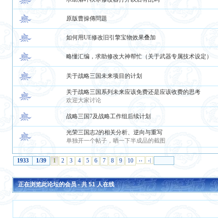
原版曹操傳問題
如何用UE修改旧引擎宝物效果叠加
略懂汇编，求助修改大神帮忙（关于武器专属技术设定）
关于战略三国未来项目的计划
关于战略三国系列未来应该免费还是应该收费的思考
欢迎大家讨论
战略三国7及战略工作组后续计划
光荣三国志2的相关分析、逆向与重写
单独开一个帖子，晒一下半成品的截图
1933
1/39
1
2
3
4
5
6
7
8
9
10
››
›|
正在浏览此论坛的会员 - 共
51
人在线