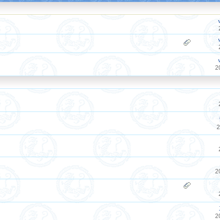
2
2
2
2