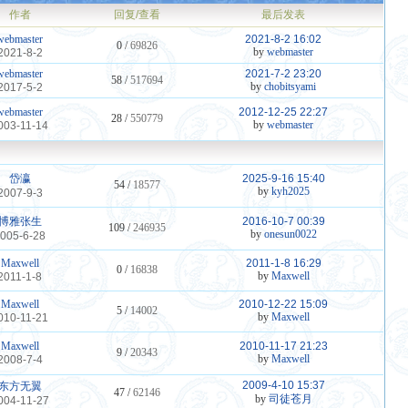
作者
回复/查看
最后发表
webmaster
2021-8-2 16:02
0 /
69826
by
webmaster
2021-8-2
webmaster
2021-7-2 23:20
58 /
517694
by
chobitsyami
2017-5-2
webmaster
2012-12-25 22:27
28 /
550779
by
webmaster
003-11-14
岱瀛
2025-9-16 15:40
54 /
18577
by
kyh2025
2007-9-3
博雅张生
2016-10-7 00:39
109 /
246935
by
onesun0022
005-6-28
Maxwell
2011-1-8 16:29
0 /
16838
by
Maxwell
2011-1-8
Maxwell
2010-12-22 15:09
5 /
14002
by
Maxwell
010-11-21
Maxwell
2010-11-17 21:23
9 /
20343
by
Maxwell
2008-7-4
2009-4-10 15:37
东方无翼
47 /
62146
by
司徒苍月
004-11-27