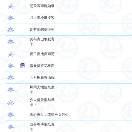
朝云暮雨柳如烟
月上青楼谁接客
别有幽愁暗恨生
莫与青山争寂寞
求下
夏日夏池夏雨荷
惜春莫折花枝断
五月槐花香满院
风雨无端侵笔底
求下
少去猜疑雨与风
求上
真心表白，或得玉女芳心。
或是春诗催纸贵
求下