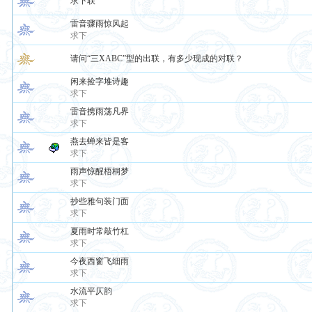
求下联
雷音骤雨惊风起
求下
请问“三XABC”型的出联，有多少现成的对联？
闲来捡字堆诗趣
求下
雷音携雨荡凡界
求下
燕去蝉来皆是客
求下
雨声惊醒梧桐梦
求下
抄些雅句装门面
求下
夏雨时常敲竹杠
求下
今夜西窗飞细雨
求下
水流平仄韵
求下