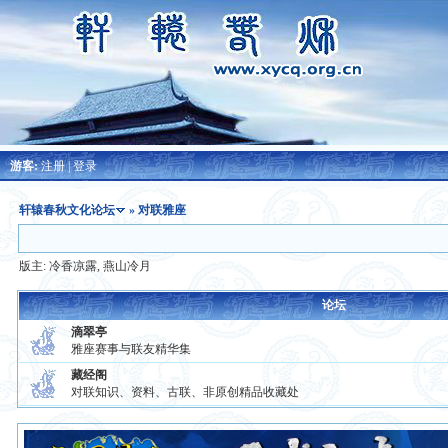
游客:
注册
|
登录
轩辕春秋文化论坛
» 对联雅座
版主:
冷香凉露
,
燕山冷月
论坛
滴翠亭
雅座赛事与联友精华集
藏经阁
对联知识、资料、古联、非原创精品收藏处