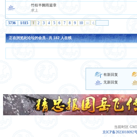
竹枝半阙雨篇章
求上
5736
1/115
1
2
3
4
5
6
7
8
9
10
››
›|
正在浏览此论坛的会员 - 共
182
人在线
有新回复
无新回复
当前时区 GMT+8
京ICP备2023018092