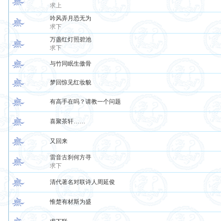
求上
吟风弄月恐无为
求下
万盏红灯照碧池
求下
与竹同眠生傲骨
梦回惊见红妆貌
有高手在吗？请教一个问题
喜聚茶轩……
又回来
雷音古刹何方寻
求下
清代著名对联诗人周延俊
惟楚有材斯为盛