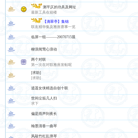
测平仄的功具及网址
最新工具在箱楼
【滴翠亭】集锦
联友精华集及雅座赛事一览
临屏一组———20070715晨
柳浪闻莺心浪动
两个对联
第一次在对联雅座发帖呢
[求助]
[求助]
逍遥女侠精选自创十联
世间尘垢几人扫
求下
偏是雨声到夜长
翰墨清香一曲琴
风敲竹杠乱弹琴