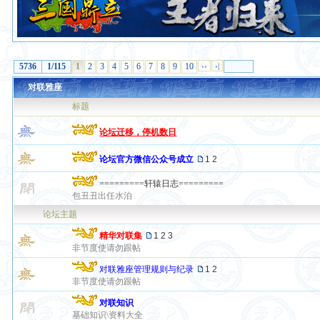
5736
1/115
1
2
3
4
5
6
7
8
9
10
››
›|
对联雅座
标题
论坛迁移，停机数日
论坛官方微信公众号成立
1
2
=========轩辕日志=========
包丑丑出任水泊
论坛主题
精华对联集
1
2
3
非节度使请勿跟帖
对联雅座管理规则与纪录
1
2
非节度使请勿跟帖
对联知识
基础知识\资料大全