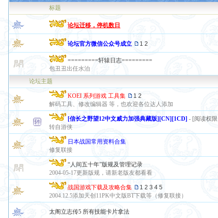
标题
论坛迁移，停机数日
论坛官方微信公众号成立
1
2
=========轩辕日志=========
包丑丑出任水泊
论坛主题
KOEI 系列游戏 工具集
1
2
解码工具、修改编辑器 等，也欢迎各位达人添加
[信长之野望12中文威力加强典藏版][CN][1CD]
- [阅读权
转自游侠
日本战国常用资料合集
修复联接
“人间五十年”版规及管理记录
2004-05-17更新版规，请新老版友都看看
战国游戏下载及攻略合集
1
2
3
4
5
2004.12.5添加天创11PK中文版BT下载等（修复联接）
太阁立志传5 所有技能卡片拿法