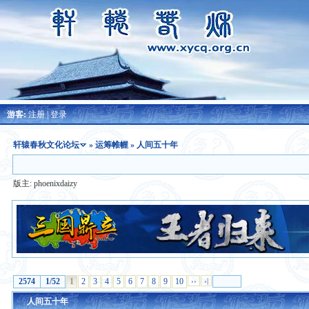
游客:
注册
|
登录
轩辕春秋文化论坛
»
运筹帷幄
» 人间五十年
版主:
phoenixdaizy
2574
1/52
1
2
3
4
5
6
7
8
9
10
››
›|
人间五十年