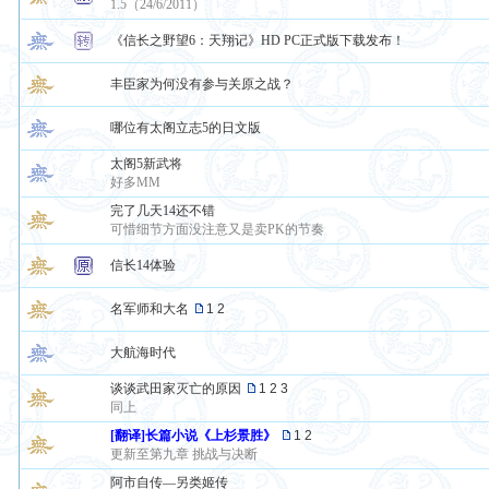
1.5（24/6/2011）
《信长之野望6：天翔记》HD PC正式版下载发布！
丰臣家为何没有参与关原之战？
哪位有太阁立志5的日文版
太阁5新武将
好多MM
完了几天14还不错
可惜细节方面没注意又是卖PK的节奏
信长14体验
名军师和大名
1
2
大航海时代
谈谈武田家灭亡的原因
1
2
3
同上
[翻译]长篇小说《上杉景胜》
1
2
更新至第九章 挑战与决断
阿市自传—另类姬传