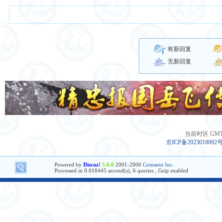
有新回复
无新回复
当前时区 GMT+8
京ICP备2023018092
Powered by
Discuz!
5.0.0
2001-2006
Comsenz Inc.
Processed in 0.018445 second(s), 6 queries , Gzip enabled