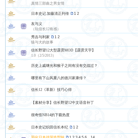
真情三部曲之男女情
日本史记.加藤清正列传
1
2
友与义
（玩信长12有感）
秀吉与利家
1
2
猿与犬的故事
信长野望12大型霹雳MOD【霹雳天宇】
1.0（2/5/2013）
历史上戚继光和猴子之间有没有交战过？
哪里有下山风重八的德川家康传？
信长12《革新》技巧心得
【素材分享】信长野望12中文语音补丁
很奇怪NB14的下载热度
日本史记织田信长本纪
1
2
羽化日本战国造型辑
1
2
3
4
5
6
..
14