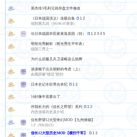
英杰传3毛利元就存盘文件修改
《日本战国演义》连载合集
1
2
现到第九回（04-06-05更新）
论日本战国丰臣家衰落原因（转）
1
2
3
4
5
明智光秀解析（附光秀生平年表）
战国三秀之一
为什么后藤又兵卫谋略这么低啊
谈谈猴子出兵朝鲜的考虑（上）
由黑田被“猜忌”想到
日本史记丰臣秀吉本纪
1
2
14好像年底要出了
伴我长大的《信长之野望》系列
1
2
内含游戏历史及介绍
信长野望12大型奇幻MOD【九州烽烟】
1.0（9/8/2013）
信长12大型历史MOD【横扫千军】
1
2