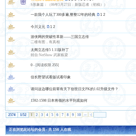
S形象篇：（06年5月27日：新版忍者（初稿））
一款我个人玩了300多遍,整整12年的经典
1
2
今川义元
1
2
游侠网的突破性革新——三国立志传
二楼有图，有真相
太阁立志传5 1.11版补丁
转自:NetShow 武家栋梁
0
- [阅读权限
255
]
信长野望试看版试看印象
请问这边哪位前辈有天下创世日文PK的1.02升级文件？
1592-1598 日本将领的水平到底如何
2574
1/52
1
2
3
4
5
6
7
8
9
10
››
›|
正在浏览此论坛的会员 - 共
156
人在线