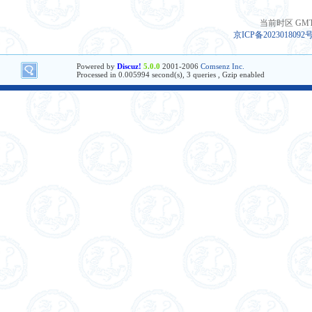
当前时区 GMT+8
京ICP备2023018092
Powered by
Discuz!
5.0.0
2001-2006
Comsenz Inc.
Processed in 0.005994 second(s), 3 queries , Gzip enabled