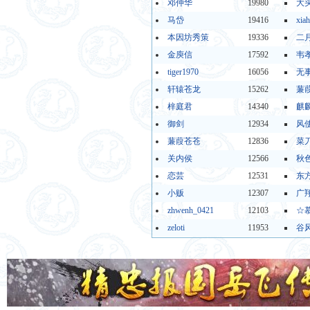
邓仲华
19980
大
马岱
19416
xia
本因坊秀策
19336
二月
金庾信
17592
韦
tiger1970
16056
无
轩辕苍龙
15262
蒹
梓庭君
14340
麒
御剑
12934
风
蒹葭苍苍
12836
菜
关内侯
12566
秋
恋芸
12531
东
小贩
12307
广
zhwenh_0421
12103
☆
zeloti
11953
谷