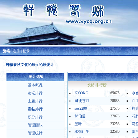
游客:
注册
|
登录
轩辕春秋文化论坛
» 论坛统计
统计选项
基本概况
发帖 排行榜
论坛排行
KYOKO
65675
水
司徒苍月
28883
白
主题排行
sos2290
27575
梓
发帖排行
郝伯道
27073
花葬
积分排行
墨叶
23258
马
管理团队
水镜门生
22586
贺
管理统计