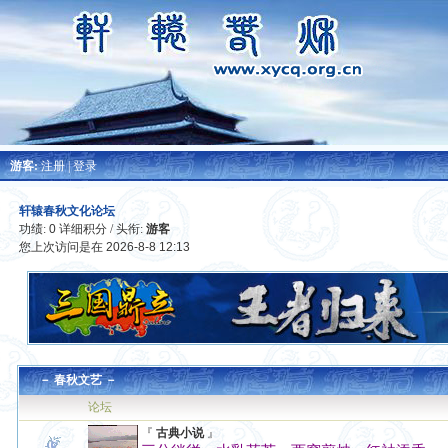
游客:
注册
|
登录
轩辕春秋文化论坛
功绩:
0
详细积分
/ 头衔:
游客
您上次访问是在
2026-8-8 12:13
－
春秋文艺
－
论坛
『
古典小说
』