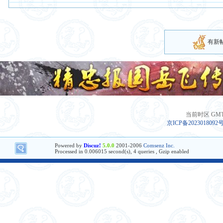
有新
当前时区 GMT+8
京ICP备2023018092
Powered by
Discuz!
5.0.0
2001-2006
Comsenz Inc.
Processed in 0.006015 second(s), 4 queries , Gzip enabled