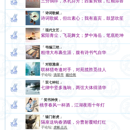
三分徜徉，水乳芬芳；西窗剪烛，红袖添香
『
诗词歌赋
』
诗词歌赋，但出素心；我有嘉宾，鼓瑟吹笙
『
现代文艺
』
紫陌青尘，飞花舞文；梦中海岳，笔底乾坤
『
韦编三绝
』
粗缯大布裹生涯，腹有诗书气自华
『
对联雅座
』
联林猎奇逢对手，对苑揽胜觅佳人
子论坛:
滴翠亭
藏经阁
『
双七钟社
』
七律中坚多逸响，两弦大体得清华
『
笑书神侠
』
桃李春风一杯酒，江湖夜雨十年灯
『
辕门射虎
』
隔座送钩春酒暖，分曹射覆蜡灯红
子论坛:
虎帐点兵