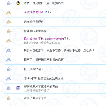
求教，这是盆什么花，刚插养的
东渡扶桑七日谈
1
2
选文科还是理科
新疆风味美食简介
惊世骇俗的手机, cool!!!!+奇特的手机
偶都粉稀饭~ 希望大家也喜欢
厨房水管变形了，物业不管修，装修队不敢修，怎么办？
撞车了，撞碎德系车耐撞的谣言
什么倒霉快递？
(特别推荐) 最高层次的治病方法
聊聊做顺风车主遇到的奇葩
以后打算基本不开了
注册了顺风车车主