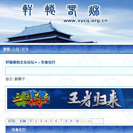
游客:
注册
|
登录
轩辕春秋文化论坛
» 衣食住行
版主:
麒麟子
1755
1/36
1
2
3
4
5
6
7
8
9
10
››
›|
衣食住行