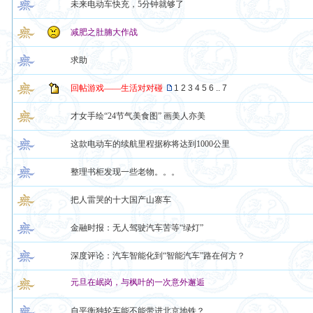
未来电动车快充，5分钟就够了
减肥之肚腩大作战
求助
回帖游戏——生活对对碰
1
2
3
4
5
6
..
7
才女手绘“24节气美食图” 画美人亦美
这款电动车的续航里程据称将达到1000公里
整理书柜发现一些老物。。。
把人雷哭的十大国产山寨车
金融时报：无人驾驶汽车苦等“绿灯”
深度评论：汽车智能化到“智能汽车”路在何方？
元旦在岷岗，与枫叶的一次意外邂逅
自平衡独轮车能不能带进北京地铁？