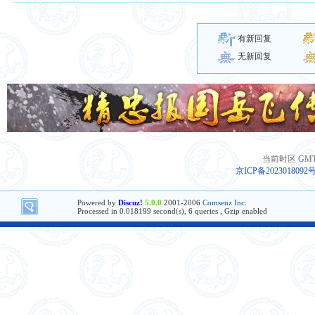
有新回复
无新回复
当前时区 GMT+8
京ICP备2023018092
Powered by
Discuz!
5.0.0
2001-2006
Comsenz Inc.
Processed in 0.018199 second(s), 6 queries , Gzip enabled