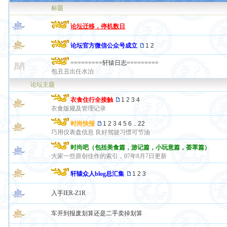
标题
论坛迁移，停机数日
论坛官方微信公众号成立
1
2
=========轩辕日志=========
包丑丑出任水泊
论坛主题
衣食住行全接触
1
2
3
4
衣食版规及管理记录
时尚快报
1
2
3
4
5
6
..
22
巧用仪表盘信息 良好驾驶习惯可节油
时尚吧（包括美食篇，游记篇，小玩意篇，荟萃篇）
大家一些原创佳作的索引，07年8月7日更新
轩辕众人blog总汇集
1
2
3
入手IER-Z1R
车开到报废划算还是二手卖掉划算