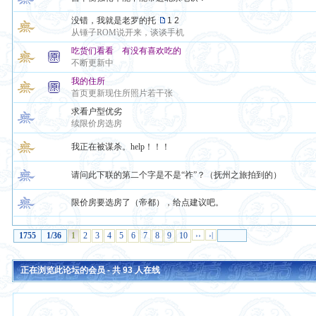
没错，我就是老罗的托
1
2
从锤子ROM说开来，谈谈手机
吃货们看看 有没有喜欢吃的
不断更新中
我的住所
首页更新现住所照片若干张
求看户型优劣
续限价房选房
我正在被谋杀。help！！！
请问此下联的第二个字是不是“祚”？（抚州之旅拍到的）
限价房要选房了（帝都），给点建议吧。
1755
1/36
1
2
3
4
5
6
7
8
9
10
››
›|
正在浏览此论坛的会员 - 共
93
人在线