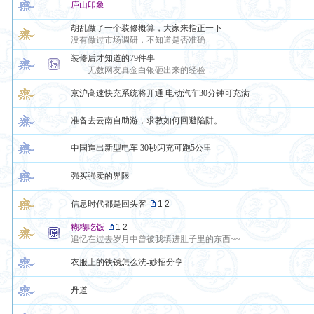
庐山印象
胡乱做了一个装修概算，大家来指正一下
没有做过市场调研，不知道是否准确
装修后才知道的79件事
——无数网友真金白银砸出来的经验
京沪高速快充系统将开通 电动汽车30分钟可充满
准备去云南自助游，求教如何回避陷阱。
中国造出新型电车 30秒闪充可跑5公里
强买强卖的界限
信息时代都是回头客
1
2
糊糊吃饭
1
2
追忆在过去岁月中曾被我填进肚子里的东西~~
衣服上的铁锈怎么洗-妙招分享
丹道