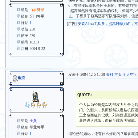
保有怀疑。要是刘邦仅仅是骗赵高，根本
6：有些接应部队是怀王派的。有些是刘
组别
白衣卿相
赵高虽然没有指挥军队的权利，但是不少
去。子婴杀了赵高还派军队阻碍刘邦，但
级别
牙门将军
好贴
1
[广告]
安装Alexa工具条，提高轩辕排名，
功绩
230
帖子
570
编号
18213
注册
2004-9-22
发表于 2004-12-5 15:38
资料
主页
个人空间
幽浪
QUOTE:
个人认为经历楚军内部权力斗争之
门户的甜头，从而毅然决定趁机西
王之命西征的记载。刘邦西进至武
最终进入咸阳，西征至此圆满完成
组别
士兵
级别
平北将军
好贴
1
结论已然如此，还有什么好论的？最多就