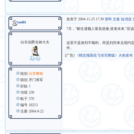
发表于 2004-11-25 17:30
资料
文集
短消息
yaolei
7月，“郦生遣魏人甯昌使秦,使者未来.”
白衣伯爵光禄大夫
这里不是谈判不顺利，而是刘邦来兑现约
作。
[广告]
《精忠报国岳飞传完整版》火热发布
组别
白衣卿相
级别
牙门将军
好贴
1
功绩
230
帖子
570
编号
18213
注册
2004-9-22