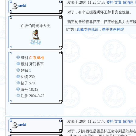
发表于 2004-11-25 17:33
资料
文集
短消息
yaolei
对了，有个证据说明怀王并非完全傀儡。
魏王豹曾经投靠怀王，怀王给他兵力去平
白衣伯爵光禄大夫
[广告]
真诚支持说岳，携手共创辉煌
组别
白衣卿相
级别
牙门将军
好贴
1
功绩
230
帖子
570
编号
18213
注册
2004-9-22
发表于 2004-11-25 17:46
资料
文集
短消息
yaolei
对于，刘邦西征是否是怀王命令到是刘邦