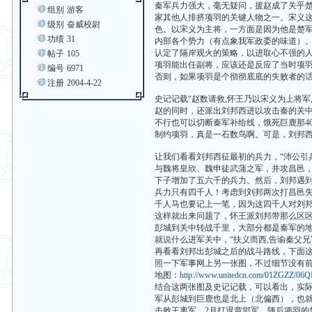
秦军兵力强大，毫无疑问，援赵成了关乎
组别
游客
家其他人排挤项羽的关键人物之一。宋义这
级别
奋威校尉
色。以宋义为主将，一方面是因为他是楚
功绩
31
内部各个势力（有点象我军政委的味道）
认定了隔岸观火的策略，以进取心不强的
帖子
105
项羽能出任副将，应该还是反应了当时项
编号
6971
否则，如果项羽是个彻彻底底的失败者的
注册
2004-4-22
史记记载“赵数请救,怀王乃以宋义为上将军,
赵的同时，还派出刘邦西进以攻击秦的关
不行也可以切断秦军补给线，饿死巨鹿那4
制约项羽，真是一石数鸟啊。可是，刘邦
让我们看看刘邦西征最初的兵力，“沛公
与魏将皇欣、魏申徒武蒲之军，并攻昌邑，
下子增加了五六千的兵力。然后，刘邦遇
兵力只有四千人！考虑到刘邦两次打昌邑
千人马也要记上一笔，因为这四千人对刘
这样就出来问题了，怀王派刘邦带那么区
彭城到关中转战千里，大部分都是秦军的
就说什么进军关中，“扶义而西,告谕秦父兄
再看看刘邦出彭城之后的战斗路线，下面这
照一下军事网上另一张图，不过细节没有前
地图：
http://www.unitedcn.com/01ZGZZ/06Q
结合这两张图及史记记载，可以看出，实
军从彭城到巨鹿也是北上（北偏西），也
击败王离军，2月打退章邯军，随后项羽