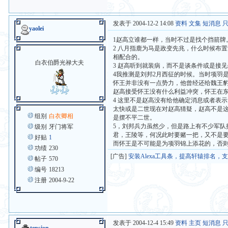
发表于 2004-12-2 14:08
资料
文集
短消息
yaolei
1赵高立谁都一样，当时不过是找个挡箭牌
2 八月指鹿为马是政变先兆，什么时候布
相配合的。
白衣伯爵光禄大夫
3 赵高听到就装病，而不是谈条件或是接
4我推测是刘邦2月西征的时候。当时项羽
怀王并非没有一点势力，他曾经还给魏王
赵高接受怀王没有什么利益冲突，怀王在
4 这里不是赵高没有给他确定消息或者表
太快或是二世现在对赵高猜疑，赵高不是
组别
白衣卿相
是摆不平二世。
5，刘邦兵力虽然少，但是路上有不少军队
级别
牙门将军
君，王陵等，何况此时要赌一把，又不是
好贴
1
而怀王是不可能是为项羽锦上添花的，否
功绩
230
[广告]
安装Alexa工具条，提高轩辕排名，
帖子
570
编号
18213
注册
2004-9-22
发表于 2004-12-4 15:49
资料
主页
短消息