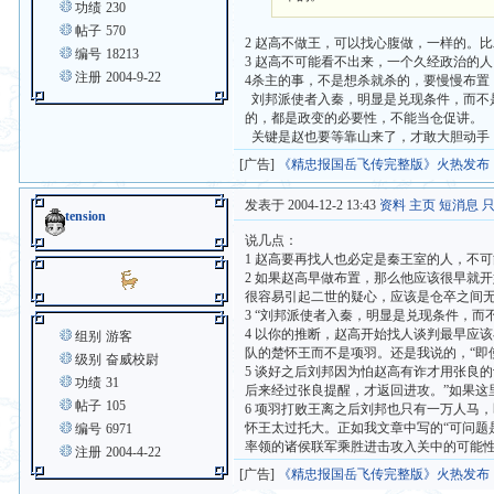
功绩
230
帖子
570
2 赵高不做王，可以找心腹做，一样的。
编号
18213
3 赵高不可能看不出来，一个久经政治的
注册
2004-9-22
4杀主的事，不是想杀就杀的，要慢慢布置
刘邦派使者入秦，明显是兑现条件，而不
的，都是政变的必要性，不能当仓促讲。
关键是赵也要等靠山来了，才敢大胆动手
[广告]
《精忠报国岳飞传完整版》火热发布
发表于 2004-12-2 13:43
资料
主页
短消息
tension
说几点：
1 赵高要再找人也必定是秦王室的人，不
2 如果赵高早做布置，那么他应该很早就
很容易引起二世的疑心，应该是仓卒之间
3 “刘邦派使者入秦，明显是兑现条件，而
4 以你的推断，赵高开始找人谈判最早应
组别
游客
队的楚怀王而不是项羽。还是我说的，“即
级别
奋威校尉
5 谈好之后刘邦因为怕赵高有诈才用张良
功绩
31
后来经过张良提醒，才返回进攻。”如果
帖子
105
6 项羽打败王离之后刘邦也只有一万人马
怀王太过托大。正如我文章中写的“可问
编号
6971
率领的诸侯联军乘胜进击攻入关中的可能性
注册
2004-4-22
[广告]
《精忠报国岳飞传完整版》火热发布