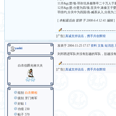
11月&gt;楚/项-羽诈坑杀秦降卒二十万人
12月&gt;楚-分楚为四/项-至关中,诛秦王
羽倍约,分关中为四国/燕-臧荼从入,分燕为二
[
本帖最后由 冒牌 于 2008-6-4 12:41 编辑
]
[广告]
真诚支持说岳，携手共创辉煌
发表于 2004-11-25 17:17
资料
文集
短消息
yaolei
刘邦西进军队并没有彭越的军队，彭越没
白衣伯爵光禄大夫
[广告]
真诚支持说岳，携手共创辉煌
组别
白衣卿相
级别
牙门将军
好贴
1
功绩
230
帖子
570