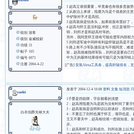
tension
1 赵高立谁很重要，毕竟秦也有很多贵族
2 从政治上来讲，指鹿为马是个很差的主
中铲除对手才是高招。
3 赵高装病是怕杀头，如果前面布置好了
4 赵高与怀王是没利益冲突，但正是项羽
弱，刘邦才是和赵高对等的。
组别
游客
另外，我同意怀王很有可能在楚军内部权
级别
奋威校尉
5 刘邦进军途中同样有利益怀疑赵高是不
功绩
31
6 路上有不少军队接应这句不能同意，难
帖子
105
矩，赵高很难指挥军队，刘邦还是要自己
中为王的最终结果很有可能只是为项羽锦
编号
6971
注册
2004-4-22
[广告]
安装Alexa工具条，提高轩辕排名，
发表于 2004-12-4 16:08
资料
文集
短消息
yaolei
1子婴是挡箭牌，字应都看的清楚
2：赵高用指鹿为马是因为没有时间了要
3：赵高装病是说明和议以前谈好，否则
白衣伯爵光禄大夫
4：不要忘了刘邦也属于怀王，项羽也是
王又不要关中，赵高相信谁一想就知道。
步。
5：赵高和怀王议和成功。刘邦在路上以