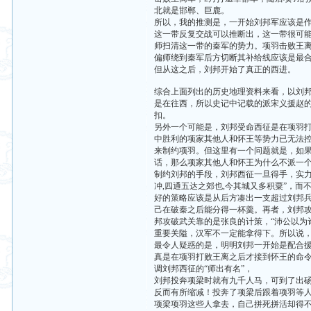
北就是邯郸、巨鹿。
所以，我的推测是，一开始刘邦军应该是
这一带反复交战可以推断出，这一带很可
师扫清这一带的秦军的势力。项羽击败王
偏师绕到秦军后方切断其补给线应该是最
但从这之后，刘邦开始了真正的西进。
综合上面列出的历史地理资料来看，以刘邦不过六
是在往西，所以史记中记载的派宋义援赵的
扣。
另外一个可能是，刘邦受命西征是在项羽
中胜利的项家其他人和怀王等势力已无法
来制约项羽。但这里有一个问题就是，如
话，那么项家其他人和怀王为什么不派一
制约刘邦的手段，刘邦西征一旦得手，实
冲,四通五达之郊也,今其城又多积粟”，
好的策略应该是从后方凑出一支超过刘邦
己在破秦之后能分得一杯羹。再者，刘邦
邦攻破武关靠的是张良的计策，“沛公以为诈
重要关隘，汉军不一定能拿得下。所以说
最令人疑惑的是，明明刘邦一开始是配合
真是在项羽打败王离之后才接到怀王的命
调刘邦西征的“师出有名”，
刘邦投奔项梁时就有九千人马，可到了出
反而有所缩减！投奔了项梁后跟着项羽等
项梁项羽这些人拿去，自己拼死拼活却得