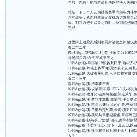
当然，也有可能与赵高和谈以尽快入关的
总结一下，个人认为经历楚军内部权力斗
户的甜头，从而毅然决定趁机西进发展自
载。刘邦西进至武关之前时，章邯也已降
完成。
这里附上项梁死后到项羽封诸侯之间楚汉
秦二世二年
後9月&gt;[或指闰九月]楚-拜宋义为上将
将砀郡兵西.约:先至咸阳王之
10月&gt;/赵-章邯破邯郸,徙其民于河内
11月&gt;楚-拜籍上将军/项羽矫杀宋义,
12月&gt;楚-大破秦军钜鹿下,诸侯将皆属
秦二世三年
端月&gt;楚/项-虏秦将王离
02月&gt;楚/项-攻破章邯,章邯军却/汉-
03月&gt;汉-攻开封,破秦将杨熊,熊走荥阳
04月&gt;楚/项-楚急攻章邯,章邯恐.使长
05月&gt;楚/项-赵高欲诛欣,欣恐亡走,告章
06月&gt;楚/项-章邯与楚约降,未定.项羽许
07月&gt;楚/项-项羽与章邯期殷虚,章邯等
08月&gt;秦-赵高杀二世/楚/项-以秦降都
09月&gt;秦-子婴为王/汉-攻下 及蓝田,
10月&gt;楚/项-项羽将诸侯兵四十余万,行
入关