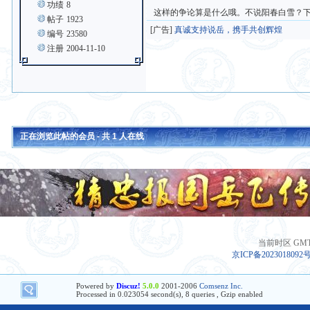
功绩
8
这样的争论算是什么哦。不说阳春白雪？
帖子
1923
[广告]
真诚支持说岳，携手共创辉煌
编号
23580
注册
2004-11-10
正在浏览此帖的会员 - 共
1
人在线
当前时区 GMT+8
京ICP备2023018092
Powered by
Discuz!
5.0.0
2001-2006
Comsenz Inc.
Processed in 0.023054 second(s), 8 queries , Gzip enabled