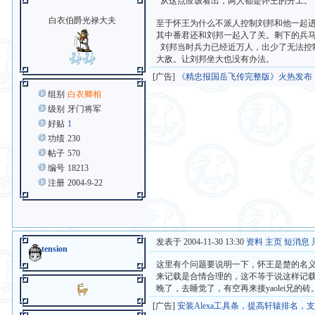
从这点应该看出，两人都是怀王的分工。
白衣伯爵光禄大夫
至于怀王为什么不派人控制刘邦和他一起
其中番君还和刘邦一起入了关。剩下的兵
刘邦当时兵力已经近万人，出少了无法控
大敌。让刘邦坐大也没有办法。
[广告]
《精忠报国岳飞传完整版》火热发布
组别
白衣卿相
级别
牙门将军
好贴
1
功绩
230
帖子
570
编号
18213
注册
2004-9-22
发表于 2004-11-30 13:30
资料
主页
短消息
tension
这里有个问题要说明一下，怀王是楚的名
来记载是合情合理的，这不等于说这样记
晚了，去睡觉了，有空再来接yaolei兄的砖
[广告]
安装Alexa工具条，提高轩辕排名，