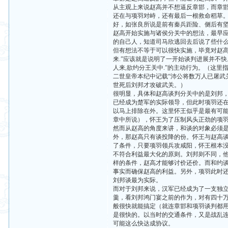
从主观上来说赵高并不想逼反章邯，而章
还在与项羽对峙，还有最后一根救命稻草。
好，如张良所说是前有秦兵距险、侧后有
赵高开始实施与诸侯分关中的想法，最早应
的自己人，知道司马欣逃回去后说了些什
但有想法不等于可以很快实施，毕竟对赵高
来.”应该就是说明了一开始谈判进展并不
人来,欲约分王关中.”的主动行为。（这
二世皇帝本纪中记载“沛公将数万人已屠武关
世死后刘邦才攻破武关。）
很明显，具体和赵高谈判分关中的是刘邦
已经成为楚军的实际领导，但此时项羽还
以马上排除在外。这里怀王似乎是最有可能
章中所说），怀王为了压制风头正劲的项
然而从赵高的角度来讲，和谈的对象必须
外，那赵高只有谈投降的份。怀王与赵高
了条件，只要项羽领兵攻咸阳，怀王根本
不符合利益最大化的原则。刘邦则不同，
样的条件，赵高才能够讨价还价。而和约
事实而确保赵高的利益。另外，项羽此时
刘邦谈最为实际。
而对于刘邦来说，汉军已经成为了一支独
羹，看刘邦鸿门宴之前的作为，对有四十
般很快就能搞定（就连章邯和项羽谈判都用
是很快的。以当时的交通条件，又是战乱
可能这么快达成协议。