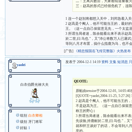
二：王离兵败后，大家都知道秦被
三：赵高的形式已经很危机了，连
1 连一个赵别将都想入关中，刘邦急着入
2 赵高是个阉人，他不可能当王的，最好
王。（这一点自己保留意见先，一个太监
3 所谓当局者迷，陈余能看出来不表示赵高
於二世,曰:马也.”，又“沛公将数万人已屠
等到八月才布置，搞什么指鹿为马，也不
[广告]
《精忠报国岳飞传完整版》火热发布
发表于 2004-12-1 14:19
资料
文集
短消息
yaolei
QUOTE:
白衣伯爵光禄大夫
原帖由
tension
于2004-12-01, 14:05:
[QUOTE=yaolei,2004-11-
2 赵高是个阉人，他不可能当王的
不是赵高为王。（这一点自己保留
称王的野心）
组别
白衣卿相
3 所谓当局者迷，陈余能看出来不表
先设验,持鹿献於二世,曰:马也.”，
级别
牙门将军
就和怀王谈好了的话，不会等到八
好贴
1
卒的。