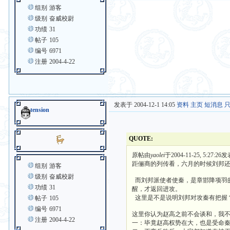
组别
游客
级别
奋威校尉
功绩
31
帖子
105
编号
6971
注册
2004-4-22
发表于 2004-12-1 14:05
资料
主页
短消息
tension
QUOTE:
原帖由
yaolei
于2004-11-25, 5:27:26
距俪商的列传看，六月的时候刘邦
组别
游客
级别
奋威校尉
而刘邦派使者使秦，是章邯降项羽
功绩
31
醒，才返回进攻。
这里是不是说明刘邦对攻秦有把握
帖子
105
编号
6971
这里你认为赵高之前不会谈和，我
注册
2004-4-22
一：毕竟赵高权势在大，也是受命