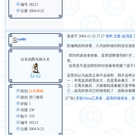
编号
18213
注册
2004-9-22
发表于 2004-11-25 17:27
资料
文集
短消息
yaolei
距俪商的列传看，六月的时候刘邦还在洛
而刘邦派使者使秦，是章邯降项羽的7月
白衣伯爵光禄大夫
攻。
这里是不是说明刘邦对攻秦有把握？是不
这里你认为赵高之前不会谈和，我不这样
一：毕竟赵高权势在大，也是受命秦王，
二：王离兵败后，大家都知道秦被灭是早
三：赵高的形式已经很危机了，连陈余都
组别
白衣卿相
级别
牙门将军
[广告]
安装Alexa工具条，提高轩辕排名，
好贴
1
功绩
230
帖子
570
编号
18213
注册
2004-9-22