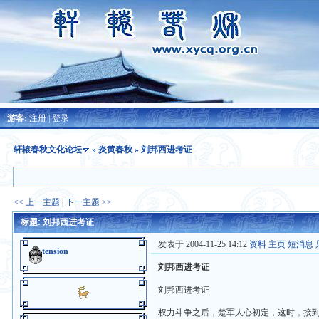
游客:
注册
|
登录
轩辕春秋文化论坛
»
炎黄春秋
» 刘邦西进考证
<< 上一主题
|
下一主题 >>
标题: 刘邦西进考证
发表于 2004-11-25 14:12
资料
主页
短消息
tension
刘邦西进考证
刘邦西进考证
权力斗争之后，楚军人心初定，这时，接