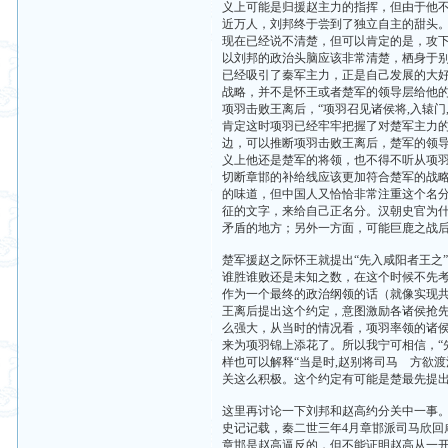
义上可能是归援赵主力的指挥，但由于他
近万人，刘邦终于尝到了独立自主的甜头
现在已经说不清楚，但可以肯定的是，攻
以刘邦的政治头脑应该非常清楚，栖身于
已经吸引了秦军主力，正是自己发展的大好
战略，并不是怀王或者楚军的领导层给他
项羽击败王离后，“项羽召见诸侯将,入辕
肯定这时项羽已经牢牢把握了对楚军主力
边，可以推断项羽击败王离后，楚军的领
义上他还是楚军的将领，也不得不听从项
切断章邯的补给线应该更加符合楚军的战略
的味道，但中国人又恰恰非常注重这个名
征的文字，来给自己正名分。汉朝史官为
矛盾的地方；另外一方面，可能巨鹿之战
楚军援赵之际怀王就提出“先入咸阳者王之
谁胜谁败还是未知之数，在这个时候不先考
作为一个最终的政治纲领的话（就像实现
王离后提出这个约定，意图激励各诸侯抢
么强大，从当时的情况看，项羽率领的诸
来为项羽锦上添花了。所以我宁可相信，“
样也可以解释“当是时,赵别将司马 方欲渡
关这么积极。这个约定有可能是楚最先提
这里再讨论一下刘邦和赵高约分关中一事
史记记载，秦二世三年4月章邯派司马欣回
章邯是赵高逼反的，但不能证明赵高从一