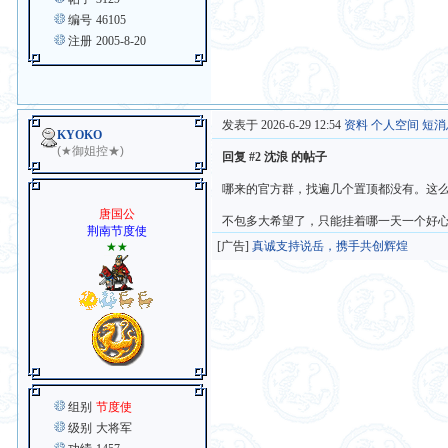
编号
46105
注册
2005-8-20
发表于 2026-6-29 12:54
资料
个人空间
短消
KYOKO
(★御姐控★)
回复 #2 沈浪 的帖子
哪来的官方群，找遍几个置顶都没有。这么
唐国公
不包多大希望了，只能挂着哪一天一个好
荆南节度使
[广告]
真诚支持说岳，携手共创辉煌
★★
组别
节度使
级别
大将军