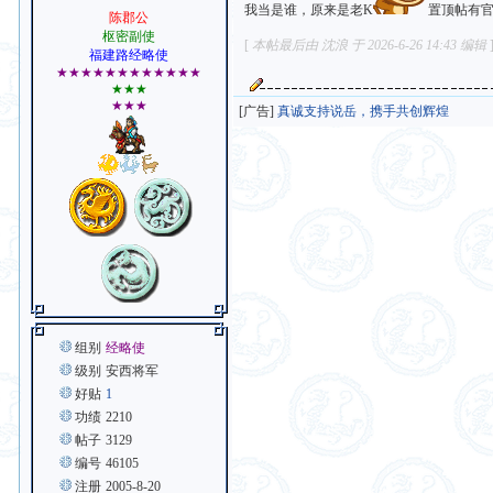
我当是谁，原来是老K
置顶帖有
陈郡公
枢密副使
[
本帖最后由 沈浪 于 2026-6-26 14:43 编辑
福建路经略使
★★★★★★★★★★★★
★★★
★★★
[广告]
真诚支持说岳，携手共创辉煌
组别
经略使
级别
安西将军
好贴
1
功绩
2210
帖子
3129
编号
46105
注册
2005-8-20