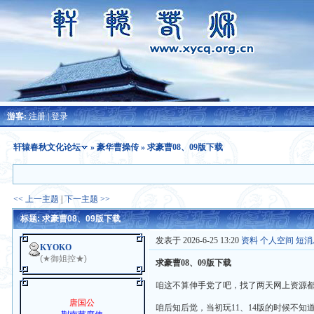
游客:
注册
|
登录
轩辕春秋文化论坛
»
豪华曹操传
» 求豪曹08、09版下载
<< 上一主题
|
下一主题 >>
标题: 求豪曹08、09版下载
发表于 2026-6-25 13:20
资料
个人空间
短消
KYOKO
(★御姐控★)
求豪曹08、09版下载
咱这不算伸手党了吧，找了两天网上资源
唐国公
咱后知后觉，当初玩11、14版的时候不知