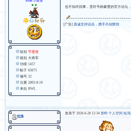
荆南节度使
★★
也不知咋回事，贵轩号称豪曹的官方论坛
[广告]
真诚支持说岳，携手共创辉煌
组别
节度使
级别
大将军
功绩
1457
帖子
65675
编号
32
注册
2003-8-19
来自
BWL
发表于 2026-6-26 12:34
资料
个人空间
短消
沈浪