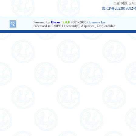
当前时区 GMT+8
京ICP备2023018092
Powered by
Discuz!
5.0.0
2001-2006
Comsenz Inc.
Processed in 0.009911 second(s), 8 queries , Gzip enabled