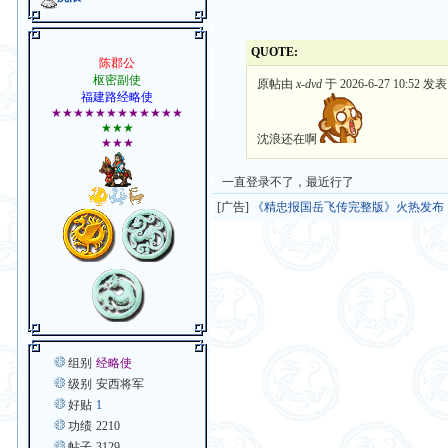
QUOTE:
陈郡公
枢密副使
原帖由
x-dvd
于 2026-6-27 10:52 发表
福建路经略使
★★★★★★★★★★★★
★★★
沈浪还在啊
★★★
一直登录不了，最近行了
[广告]
《精忠报国岳飞传完整版》火热发布
组别
经略使
级别
安西将军
好贴
1
功绩
2210
帖子
3129