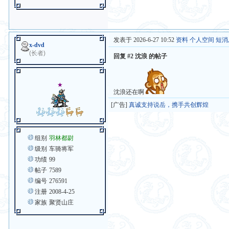
发表于 2026-6-27 10:52
资料
个人空间
短消
x-dvd
(长者)
回复 #2 沈浪 的帖子
★
沈浪还在啊
[广告]
真诚支持说岳，携手共创辉煌
组别
羽林都尉
级别
车骑将军
功绩
99
帖子
7589
编号
276591
注册
2008-4-25
家族
聚贤山庄