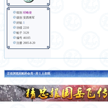
组别
经略使
级别
安西将军
好贴
1
功绩
2210
帖子
3129
编号
46105
注册
2005-8-20
正在浏览此帖的会员 - 共
1
人在线