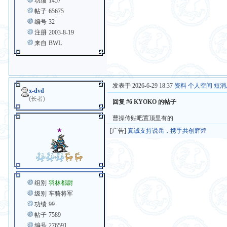
功绩
1457
帖子
65675
编号
32
注册
2003-8-19
来自
BWL
发表于 2026-6-29 18:37
资料
个人空间
短消
x-dvd
(长者)
回复 #6 KYOKO 的帖子
曹操传贴吧置顶里有的
★
[广告]
真诚支持说岳，携手共创辉煌
组别
羽林都尉
级别
车骑将军
功绩
99
帖子
7589
编号
276591