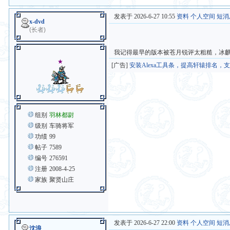
发表于 2026-6-27 10:55
资料
个人空间
短消
x-dvd
(长者)
我记得最早的版本被苍月锐评太粗糙，冰
★
[广告]
安装Alexa工具条，提高轩辕排名，
组别
羽林都尉
级别
车骑将军
功绩
99
帖子
7589
编号
276591
注册
2008-4-25
家族
聚贤山庄
发表于 2026-6-27 22:00
资料
个人空间
短消
沈浪