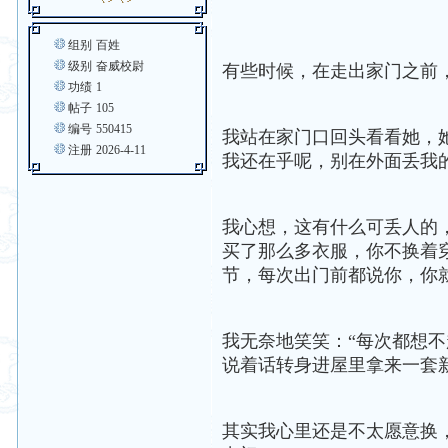
组别
百姓
级别
奋威校尉
有些时候，在走出家门之前
功绩
1
帖子
105
编号
550415
我站在家门口回头看看她，
注册
2026-4-11
我还在乎呢，别在外面丢我的人.
我心想，这有什么可丢人的，不
买了那么多衣服，你不换着
节，每次出门前都说你，你就是
我无奈地笑笑：“每次都想不起来
说着话转身进屋里拿来一套新衣
其实我心里还是不太愿意换