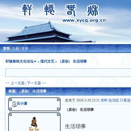
游客:
注册
|
登录
轩辕春秋文化论坛
»
现代文艺
» （原创） 生活琐事
<< 上一主题
|
下一主题 >>
标题: （原创） 生活琐事
发表于 2026-5-28 23:31
资料
短消息
只看该
吕小潇
（原创） 生活琐事
生活琐事