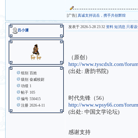
[广告]
真诚支持说岳，携手共创辉煌
发表于 2026-5-28 23:32
资料
短消息
只看该
吕小潇
（原创）
http://www.tyscdxlt.com/foru
(出处: 唐韵书院)
组别
百姓
级别
奋威校尉
功绩
1
帖子
105
时代先锋（56）
编号
550415
http://www.wpsy66.com/foru
注册
2026-4-11
(出处: 中国文学论坛)
感谢支持