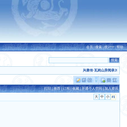
会员
|
搜索
|
统计
|
帮助
兴唐传·瓦岗山异闻录2024除
打印
|
推荐
|
订阅
|
收藏
|
开通个人空间
|
加入资讯
#1