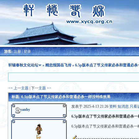
游客:
注册
|
登录
轩辕春秋文化论坛
»
精忠报国岳飞传
» 6.5p版本点了节义传家必杀和普通必
<< 上一主题
|
下一主题 >>
标题: 6.5p版本点了节义传家必杀和普通必杀一样没特殊效果
发表于 2025-4-13 21:26
资料
短消息
只看
yanhy
6.5p版本点了节义传家必杀和普通必杀
6.5p版本点了节义传家必杀和普通必