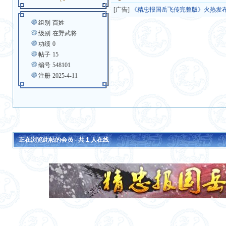
[广告]
《精忠报国岳飞传完整版》火热发
组别
百姓
级别
在野武将
功绩
0
帖子
15
编号
548101
注册
2025-4-11
正在浏览此帖的会员 - 共
1
人在线