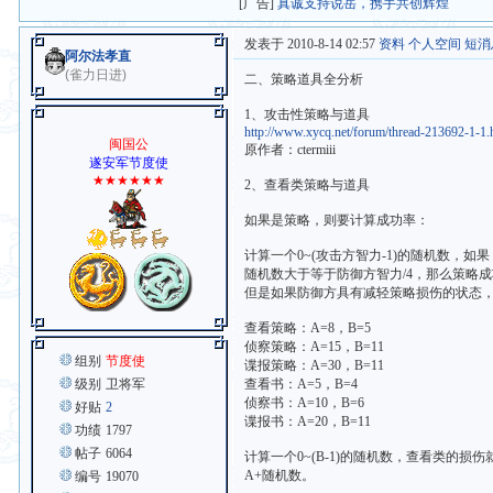
[广告]
真诚支持说岳，携手共创辉煌
发表于 2010-8-14 02:57
资料
个人空间
短消
阿尔法孝直
(雀力日进)
二、策略道具全分析
1、攻击性策略与道具
http://www.xycq.net/forum/thread-213692-1-1.
闽国公
原作者：ctermiii
遂安军节度使
★★★★★★
2、查看类策略与道具
如果是策略，则要计算成功率：
计算一个0~(攻击方智力-1)的随机数，如果
随机数大于等于防御方智力/4，那么策略
但是如果防御方具有减轻策略损伤的状态，
查看策略：A=8，B=5
侦察策略：A=15，B=11
组别
节度使
谍报策略：A=30，B=11
级别
卫将军
查看书：A=5，B=4
侦察书：A=10，B=6
好贴
2
谍报书：A=20，B=11
功绩
1797
帖子
6064
计算一个0~(B-1)的随机数，查看类的损伤
A+随机数。
编号
19070