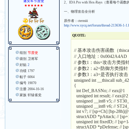
遂安军节度使
2、IDA Pro with Hex-Rays（查看每个
★★★★★★
一、物理攻击全分析
原作者：ctermiii
http://www.xycq.net/forum/thread-213636-1-1.
QUOTE:
// 基本攻击伤害函数（this
组别
节度使
// 入口地址：0x0042A4AD
级别
卫将军
// 参数1：this=攻击方类指
好贴
2
// 参数2：a2=防御方类指针
功绩
1797
// 参数3：a3=是否执行
帖子
6064
unsigned int __thiscall sub_4
编号
19070
{
注册
2004-10-16
int Def_BASNo; // eax@1
家族
轩辕雀党
unsigned int result; // eax@2
unsigned __int8 v5; // ST3
unsigned __int8 v6; // ST2
int v7; // [sp+Ch] [bp-28h]
structADD *pAttack; // [sp
unsigned int fixedD; // [sp+
structADD *pDefense; // [s