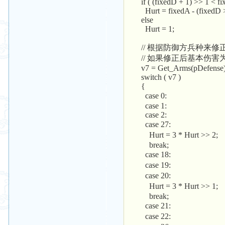
if ( (fixedD + 1) >> 1 < fi
Hurt = fixedA - (fixedD >
else
Hurt = 1;
// 根据防御方兵种来修
// 如果修正后基本伤害
v7 = Get_Arms(pDefense) 
switch ( v7 )
{
case 0: /
case 1:
case 2:
case 27: /
Hurt = 3 * Hurt >
break;
case 18: /
case 19: /
case 20: /
Hurt = 3 * Hurt >
break;
case 21: /
case 22: /