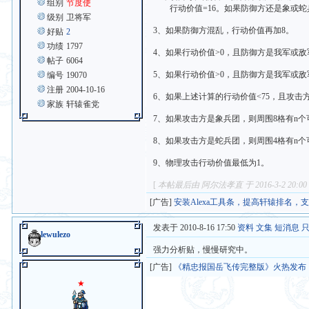
组别
节度使
行动价值=16。如果防御方还是象或蛇
级别
卫将军
3、如果防御方混乱，行动价值再加8。
好贴
2
功绩
1797
4、如果行动价值>0，且防御方是我军或敌
帖子
6064
5、如果行动价值>0，且防御方是我军或
编号
19070
注册
2004-10-16
6、如果上述计算的行动价值<75，且攻击
家族
轩辕雀党
7、如果攻击方是象兵团，则周围8格有n个
8、如果攻击方是蛇兵团，则周围4格有n个
9、物理攻击行动价值最低为1。
[
本帖最后由 阿尔法孝直 于 2016-3-2 20:0
[广告]
安装Alexa工具条，提高轩辕排名，
发表于 2010-8-16 17:50
资料
文集
短消息
lewulezo
强力分析贴，慢慢研究中。
[广告]
《精忠报国岳飞传完整版》火热发布
★