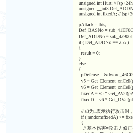
unsigned int Hurt; // [sp+24
unsigned __int8 Def_ADDNo
unsigned int fixedA; // [sp+
pAttack = this;
Def_BASNo = sub_4
Def_ADDNo = sub_42
if ( Def_ADDNo == 255 )
{
result = 0;
}
else
{
pDefense = &dword_4
v5 = Get_Element_onC
v6 = Get_Element_onC
fixedA = v5 * Get_AVal
fixedD = v6 * Get_DVal
// a3为1表示执行攻击
if ( random(fixedA) >= fixed
{
// 基本伤害=攻击力修正