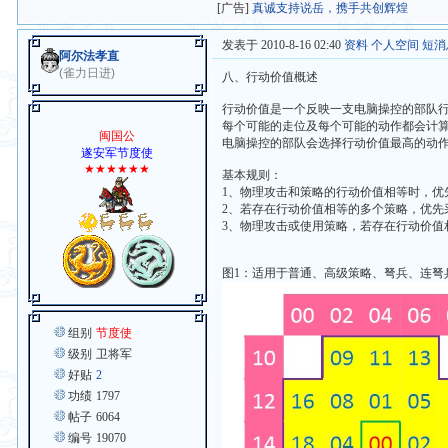
[广告]
真诚支持说岳，携手共创辉煌
发表于 2010-8-16 02:40
资料
个人空间
短消
阿尔法孝直
(雀力日进)
八、行动价值概述
行动价值是一个反映一支电脑操控的部队
每个可能的走位及每个可能的动作都会计
闽国公
电脑操控的部队会选择行动价值最高的动
遂安军节度使
★★★★★★
基本规则：
1、物理攻击和策略的行动价值相等时，优
2、若存在行动价值相等的多个策略，优先
3、物理攻击或使用策略，若存在行动价
图1：适用于普通、高级策略、弩兵、连弩
组别
节度使
级别
卫将军
好贴
2
功绩
1797
帖子
6064
编号
19070