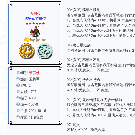
00=(X,Y) 移动/n 移动：
闽国公
若移动范围+攻击范围内有我军就选择行动
遂安军节度使
1、当仇人代码为n=FF时，朝着(X,Y)坐标
★★★★★★
2、当仇人代码为n=FF时，且到达了(X,Y)坐
3、当仇人代码为n=00~2C且仇人还在场
4、若仇人代码为n=00~2C且仇人消失，则
01=攻击最近敌：
若移动范围+攻击范围内有我军就选择行动
02=(X,Y) 不动/n 不动：
无论攻击范围内是否有我军都会选择行动
X,Y,n都无意义。（不确定）
组别
节度使
级别
卫将军
03=(X,Y) 待命/n 待命：
若移动范围+攻击范围内有我军就选择行动
好贴
2
X,Y,n都无意义。（不确定）
功绩
1797
帖子
6064
04=(X,Y) 无攻击移动/n 无攻击移动：
编号
19070
只会朝着目标坐标(X,Y)移动（若仇人代
1、当仇人代码为n=FF时，且到达了(X,Y)坐
注册
2004-10-16
2、若仇人代码为n=00~2C且仇人消失，则
家族
轩辕雀党
07=键入
若我方AI≠07，则为友军。