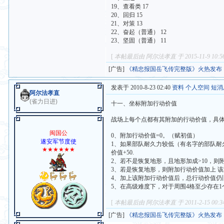
19、查看类 17
20、回归 15
21、对策 13
22、奋起（普通） 12
23、坚固（普通） 11
[
本帖最后由 阿尔法孝直 于 2015-11-9 10:
[广告]
《精忠报国岳飞传完整版》火热发布
发表于 2010-8-23 02:40
资料
个人空间
短消
阿尔法孝直
(雀力日进)
十一、坐标附加行动价值
战场上每个点都有其附加的行动价值，具
闽国公
0、附加行动价值=0。（赋初值）
遂安军节度使
1、如果部队耐久力较低（有名字的部队耐
★★★★★★
价值+50.
2、若不是恢复地形，且地形加成>10，则附
3、若是恢复地形，则附加行动价值加上 该地
4、加上该附加行动价值后，总行动价值仍旧
5、在高级难度下，对于周围4格至少存在
[
本帖最后由 阿尔法孝直 于 2011-2-15 00:
[广告]
《精忠报国岳飞传完整版》火热发布