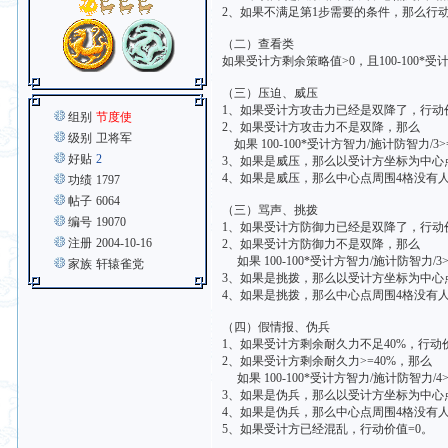
2、如果不满足第1步需要的条件，那么行动
（二）查看类
如果受计方剩余策略值>0，且100-100*受
（三）压迫、威压
1、如果受计方攻击力已经是双降了，行动
组别
节度使
2、如果受计方攻击力不是双降，那么
级别
卫将军
如果 100-100*受计方智力/施计防智力/
好贴
2
3、如果是威压，那么以受计方坐标为中心点，
4、如果是威压，那么中心点周围4格没有
功绩
1797
帖子
6064
（三）骂声、挑拨
编号
19070
1、如果受计方防御力已经是双降了，行动
注册
2004-10-16
2、如果受计方防御力不是双降，那么
如果 100-100*受计方智力/施计防智力/
家族
轩辕雀党
3、如果是挑拨，那么以受计方坐标为中心点，
4、如果是挑拨，那么中心点周围4格没有
（四）假情报、伪兵
1、如果受计方剩余耐久力不足40%，行动
2、如果受计方剩余耐久力>=40%，那么
如果 100-100*受计方智力/施计防智力/
3、如果是伪兵，那么以受计方坐标为中心点，
4、如果是伪兵，那么中心点周围4格没有
5、如果受计方已经混乱，行动价值=0。