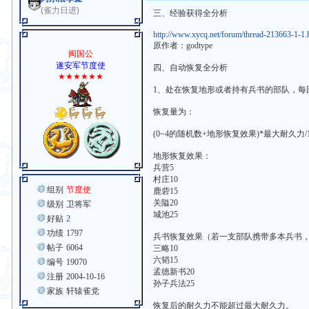
(雀力日进)
三、经验获得全分析
http://www.xycq.net/forum/thread-213663-1-1.
原作者：godtype
闽国公
遂安军节度使
四、自动恢复全分析
★★★★★★
1、处在恢复地形或者持有兵书的部队，
恢复量为：
(0~4的随机数+地形恢复效果)*最大耐久力/
地形恢复效果：
兵营5
村庄10
组别
节度使
鹿砦15
关隘20
级别
卫将军
城池25
好贴
2
功绩
1797
兵书恢复效果（若一支部队携带多本兵书
帖子
6064
三略10
六韬15
编号
19070
孟德新书20
注册
2004-10-16
孙子兵法25
家族
轩辕雀党
恢复后的耐久力不能超过最大耐久力。