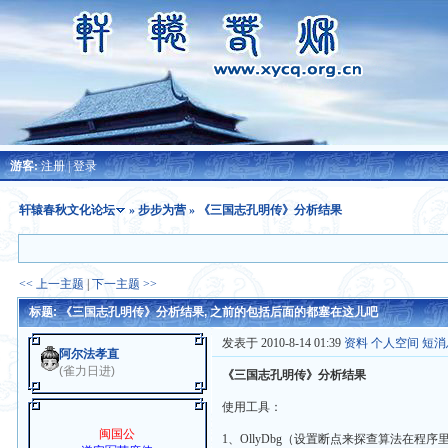
游客:
注册
|
登录
轩辕春秋文化论坛
»
步步为营
» 《三国志孔明传》分析结果
<< 上一主题
|
下一主题 >>
标题: 《三国志孔明传》分析结果, 之前的包括后面的都塞在这儿吧
发表于 2010-8-14 01:39
资料
个人空间
短消
阿尔法孝直
(雀力日进)
《三国志孔明传》分析结果
使用工具：
闽国公
1、OllyDbg（设置断点来探查算法在程序