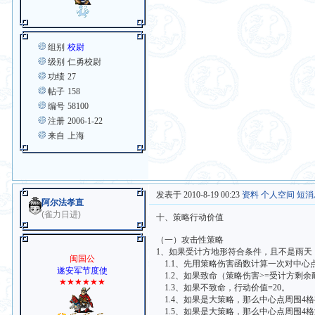
组别
校尉
级别
仁勇校尉
功绩
27
帖子
158
编号
58100
注册
2006-1-22
来自
上海
发表于 2010-8-19 00:23
资料
个人空间
短消
阿尔法孝直
(雀力日进)
十、策略行动价值
（一）攻击性策略
1、如果受计方地形符合条件，且不是雨天（如果
闽国公
1.1、先用策略伤害函数计算一次对中心
遂安军节度使
1.2、如果致命（策略伤害>=受计方剩余
★★★★★★
1.3、如果不致命，行动价值=20。
1.4、如果是大策略，那么中心点周围4格有n
1.5、如果是大策略，那么中心点周围4