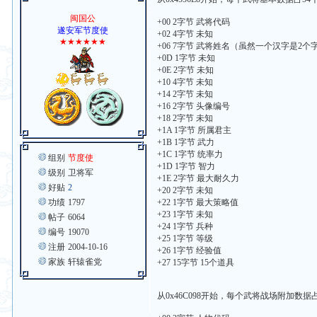
闽国公
+00 2字节 武将代码
遂安军节度使
+02 4字节 未知
★★★★★★
+06 7字节 武将姓名（虽然一个汉字是2个
+0D 1字节 未知
+0E 2字节 未知
+10 4字节 未知
+14 2字节 未知
+16 2字节 头像编号
+18 2字节 未知
+1A 1字节 所属君主
+1B 1字节 武力
+1C 1字节 统率力
组别
节度使
+1D 1字节 智力
级别
卫将军
+1E 2字节 最大耐久力
好贴
2
+20 2字节 未知
功绩
1797
+22 1字节 最大策略值
+23 1字节 未知
帖子
6064
+24 1字节 兵种
编号
19070
+25 1字节 等级
注册
2004-10-16
+26 1字节 经验值
家族
轩辕雀党
+27 15字节 15个道具
从0x46C098开始，每个武将战场附加数据