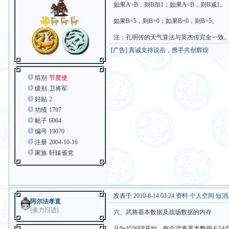
如果A>B，则B加1；如果A<B，则B减1。
如果B=5，则B=0；如果B=0，则B=5。
注：孔明传的天气算法与英杰传完全一致
[广告]
真诚支持说岳，携手共创辉煌
组别
节度使
级别
卫将军
好贴
2
功绩
1797
帖子
6064
编号
19070
注册
2004-10-16
家族
轩辕雀党
发表于 2010-8-14 03:24
资料
个人空间
短消
阿尔法孝直
(雀力日进)
六、武将基本数据及战场数据的内存
从0x4556E8开始，每个武将基本数据占54