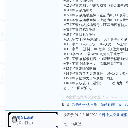
+00 2字节 人物代码
+02 2字节 未知，但是改成其他值会出错退
+04 1字节 战场编号
+05 1字节 战场横坐标（左起为0，FF表
+06 1字节 战场纵坐标（上起为0，FF表
+07 1字节 仇人战场编号，FF表示没有仇人
+08 1字节 目标X坐标
+09 1字节 目标Y坐标
+0A 1字节 行动顺序编号，00为最先行动
+0B 1字节 00=未出场，01=伏兵，02=正常
+0C 1字节 二进制，10=朝向（该位为1
+0D 1字节 AI，若AI≠07则为友军或敌军
+0E 1字节 在移动过程中（即显示移动动作时
+0F 4字节 剩余耐久力（实际只有2字节）
+13 1字节 剩余策略值
+14 1字节 攻击力升降属性：00=双升，01
+15 1字节 防御力升降属性：同上
+16 1字节 状态（二进制）：01=移动力下
态，下一回合消失。
[
本帖最后由 阿尔法孝直 于 2016-3-21 16:
[广告]
安装Alexa工具条，提高轩辕排名，
发表于 2010-8-16 02:30
资料
个人空间
短消
阿尔法孝直
(雀力日进)
七、AI类型