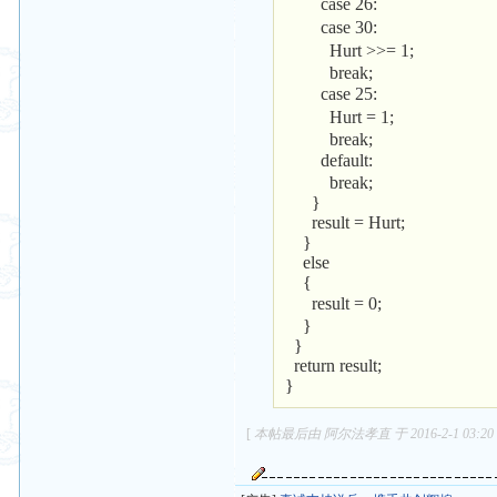
case 26: /
case 30: /
Hurt >>= 1; 
break;
case 25: /
Hurt = 1; /
break;
default: /
break;
}
result = Hurt;
}
else
{
result = 0; 
}
}
return result;
}
[
本帖最后由 阿尔法孝直 于 2016-2-1 03:2