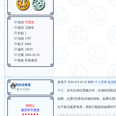
组别
节度使
级别
卫将军
好贴
2
功绩
1797
帖子
6064
编号
19070
注册
2004-10-16
家族
轩辕雀党
发表于 2010-9-8 16:16
资料
个人空间
短消
阿尔法孝直
(雀力日进)
十三、伏兵出场位置被占时，出场的实际
如图，位置0为原先出场的坐标，如果位置
闽国公
出于算法速度考虑，系统只能提供如果60
遂安军节度使
★★★★★★
[
本帖最后由 阿尔法孝直 于 2011-1-6 11:5