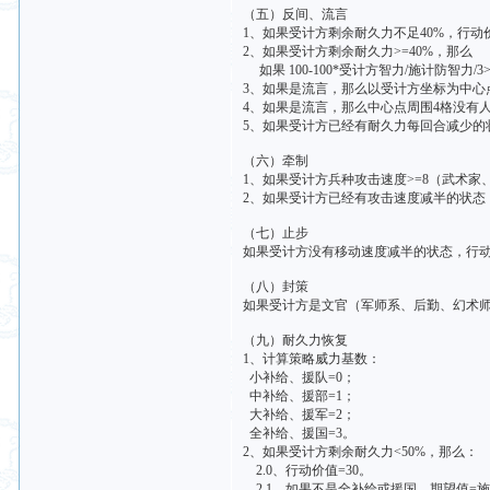
（五）反间、流言
1、如果受计方剩余耐久力不足40%，行动
2、如果受计方剩余耐久力>=40%，那么
如果 100-100*受计方智力/施计防智力/
3、如果是流言，那么以受计方坐标为中心点，
4、如果是流言，那么中心点周围4格没有
5、如果受计方已经有耐久力每回合减少的
（六）牵制
1、如果受计方兵种攻击速度>=8（武术家
2、如果受计方已经有攻击速度减半的状态
（七）止步
如果受计方没有移动速度减半的状态，行动价
（八）封策
如果受计方是文官（军师系、后勤、幻术师
（九）耐久力恢复
1、计算策略威力基数：
小补给、援队=0；
中补给、援部=1；
大补给、援军=2；
全补给、援国=3。
2、如果受计方剩余耐久力<50%，那么：
2.0、行动价值=30。
2.1、如果不是全补给或援国，期望值=施计方