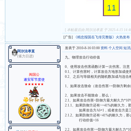
[
本帖最后由 阿尔法孝直 于 2025-4-15 14:
[广告]
《精忠报国岳飞传完整版》火热发布
发表于 2010-8-16 03:00
资料
个人空间
短消
阿尔法孝直
(雀力日进)
九、物理攻击行动价值
0、使用攻击伤害函数计算一次伤害。注意
0.1、计算伤害时，计算攻击方地形加成
闽国公
0.2、之后与等级相关的随机数加成与连
遂安军节度使
★★★★★★
1、如果攻击致命（攻击伤害>=防御方剩
2、如果攻击不能致命，那么：
2.1、如果攻击伤害<防御方最大耐久力*1
2.1.1、如果防御方还有>=41%的耐久力，
如果攻击方AI≠1，或者攻击方是三大
2.1.2、如果防御方还有<41%的耐久力，那
行动价值=16
2.2、如果攻击伤害>=防御方最大耐久力*1