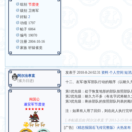
组别
节度使
级别
卫将军
好贴
2
功绩
1797
帖子
6064
编号
19070
注册
2004-10-16
家族
轩辕雀党
发表于 2010-8-24 02:31
资料
个人空间
短消
阿尔法孝直
(雀力日进)
十二、友军/敌军部队行动的顺序（以耐久
第1优先级：处于恢复地形的部队按照部队
第2优先级：耐久力不多（有名字武将耐久
闽国公
第3优先级：剩余部队的按照部队列表的顺
遂安军节度使
★★★★★★
注：如果有人用了回归，则在此人执行完
[
本帖最后由 阿尔法孝直 于 2011-2-15 03:
[广告]
《精忠报国岳飞传完整版》火热发布