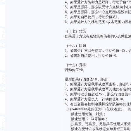
4、如果受计方防御力是双降，行动价值=2
5、如果是强阵，那么以受计方坐标为中心点，
6、如果是强阵，那么中心点周围4格没有
7、如果对自己使用，行动价值减1。
8、如果施计方的移动范围+攻击范围内没
（十七）对策
如果受计方没有减轻策略伤害的状态并且施
（十八）回归
1、如果受计方回合结束，行动价值=15，
2、如果对自己使用，行动价值=0。
（十九）升格
行动价值=0。
最后如果行动价值>0，那么：
1、如果受计方是我军或敌军主将，那么行
2、如果受计方是我军或敌军其他的有名字
3、如果行动价值超过255，那么行动价值=
4、如果受计方是仇人，行动价值加10。
5、有些变量会控制电脑操控部队策略的使
(1)0x46A6DA处的值为0（初级难度），
禁止使用对策、封策；
禁止使用12~24号策略；
步兵系、弓兵系、羌族兵不使用火系策
禁止在受计方攻防状态为单升或正常时