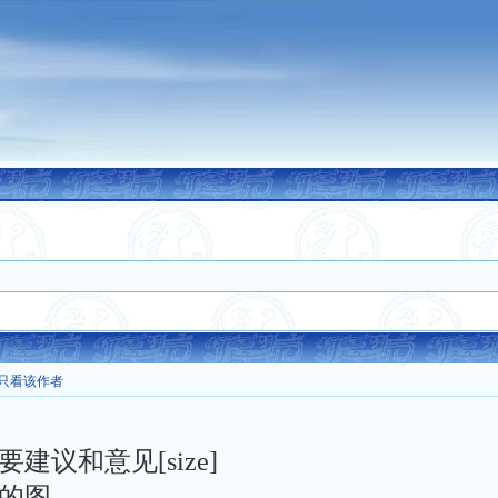
只看该作者
议和意见[size]
的图……