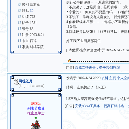
例行公事的评论＝ ＝原谅我的矫情：
级别
后将军
1.不想说了，这是周瑜，是周瑜哦！（我
好贴
35
2.亲爱的T T你真的不要黑白吗…（内
功绩
773
3.不说了，号称没有人喜欢的，我觉得
4.你看那线条压得…－ －你缩小下重新
帖子
1581
才发现……
编号
83
5.持续还是认这张！！非常非常认！表
注册
2003-8-24
来自
西凉
好了我下去回复那两位
家族
轩辕学院
[
本帖最后由 水色琉璃 于 2007-1-24 21:1
[广告]
真诚支持说岳，携手共创辉煌
发表于 2007-1-24 20:20
资料
主页
个人空
司徒苍月
(kagami☆sama)
帅啊，让偶想起了《火王》
LS不给人家高亮/加分/加精不厚道，这
越国公
[广告]
安装Alexa工具条，提高轩辕排名
荆南节度使
枢密直学士
★