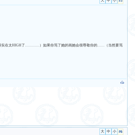
#5
实在太HIGH了…………）如果你骂了她的画她会很尊敬你的……（当然要骂
#6