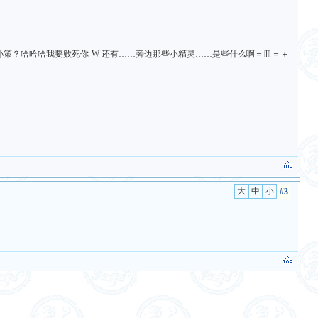
和孙策？哈哈哈我要败死你-W-还有……旁边那些小精灵……是些什么啊＝皿＝＋
#3