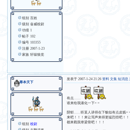
组别
百姓
级别
奋威校尉
功绩
1
帖子
102
编号
103355
注册
2007-1-23
家族
轩辕狼党
发表于 2007-1-24 21:26
资料
文集
短消息
寒本天下
有点……
谁来给我液化一下= =
阴郁……听某人讲得在下貌似有点皮贱= =|||||
来吧！！！来让骂声来得更猛烈些吧！！
都来戳我脊梁骨吧！！！
组别
校尉