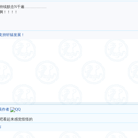
持续默念N千遍………………
啊！！！！
，支持轩辕发展！
该作者
吧看起来感觉怪怪的
布