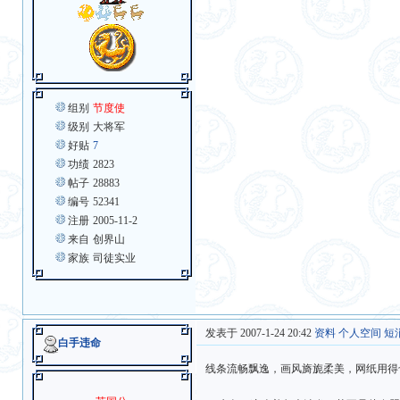
组别
节度使
级别
大将军
好贴
7
功绩
2823
帖子
28883
编号
52341
注册
2005-11-2
来自
创界山
家族
司徒实业
发表于 2007-1-24 20:42
资料
个人空间
短
白手违命
线条流畅飘逸，画风旖旎柔美，网纸用得