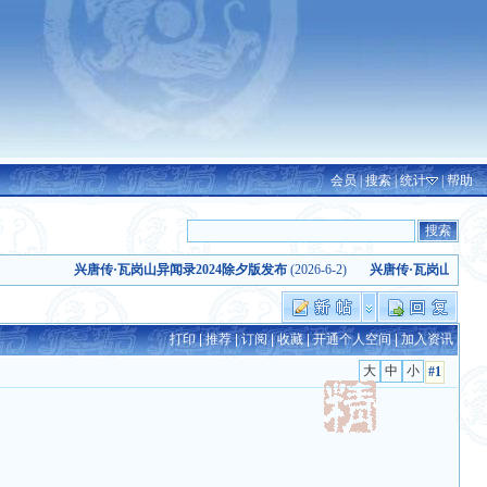
会员
|
搜索
|
统计
|
帮助
兴唐传·瓦岗山异闻录2024除夕版发布
(2026-6-2)
兴唐传·瓦岗山异闻录（20
打印
|
推荐
|
订阅
|
收藏
|
开通个人空间
|
加入资讯
#1