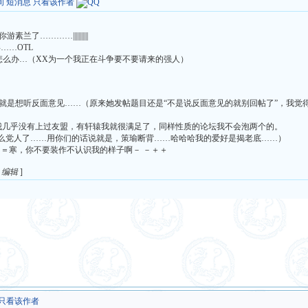
间
短消息
只看该作者
…………|||||||||||
……OTL
X来了怎么办…（XX为一个我正在斗争要不要请来的强人）
就是想听反面意见……（原来她发帖题目还是“不是说反面意见的就别回帖了”，我觉得
我几乎没有上过友盟，有轩辕我就很满足了，同样性质的论坛我不会泡两个的。
什么党人了……用你们的话说就是，策瑜断背……哈哈哈我的爱好是揭老底……）
 ＝寒，你不要装作不认识我的样子啊－ －＋＋
4 编辑
]
只看该作者