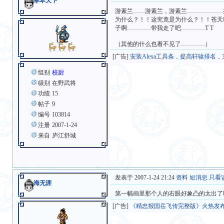
寒本天下
游素兰……游素兰，游素兰………………
为什么？！！这究竟是为什么？！！苍天
子啊…………带我走了吧…………T T
（其他的什么也看不见了…………）
[广告]
安装Alexa工具条，提高轩辕排名
组别
校尉
级别
在野武将
功绩
15
帖子
9
编号
103814
注册
2007-1-24
来自
庐江舒城
发表于 2007-1-24 21:24
资料
短消息
只看
海无涯
第一幅画里那个人的右眼好象凸的太出了
[广告]
《精忠报国岳飞传完整版》火热发