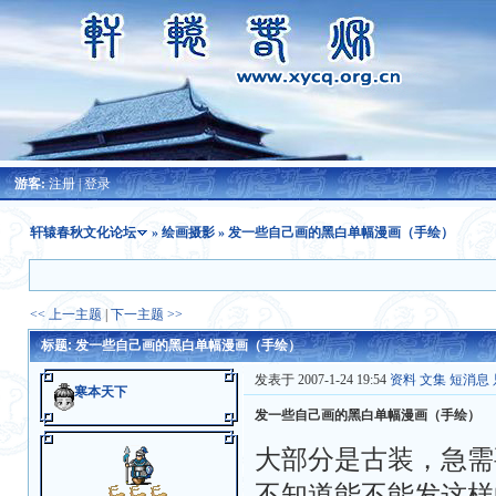
游客:
注册
|
登录
轩辕春秋文化论坛
»
绘画摄影
» 发一些自己画的黑白单幅漫画（手绘）
<< 上一主题
|
下一主题 >>
标题: 发一些自己画的黑白单幅漫画（手绘）
发表于 2007-1-24 19:54
资料
文集
短消息
寒本天下
发一些自己画的黑白单幅漫画（手绘）
大部分是古装，急需要建
不知道能不能发这样