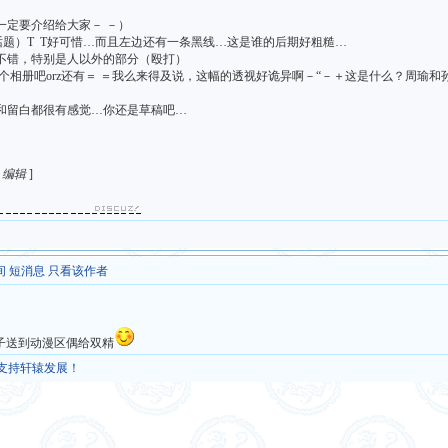
一定要介绍给大家－ －）
部话题）T T好可惜…而且左边还有一条黑线…这是谁的后期好粗糙…
还不错，特别是人以外的部分（殴打）
传个相册吧orz还有＝ ＝我么来得及说，这幅的透视好诡异啊－“－＋这是什么？周瑜
情和留白都很有感觉…你还是草稿吧…
4 编辑
]
间
短消息
只看该作者
帖子送到动漫区偶给双精
，支持轩辕发展！