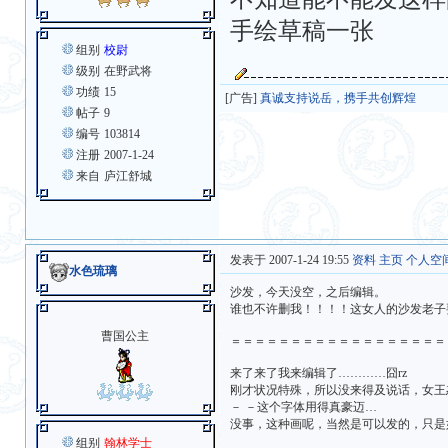
手绘草稿一张
组别
校尉
级别
在野武将
功绩
15
[广告]
真诚支持说岳，携手共创辉煌
帖子
9
编号
103814
注册
2007-1-24
来自
庐江舒城
发表于 2007-1-24 19:55
资料
主页
个人空
水色琉璃
沙发，今天没空，之后编辑。
谁也不许删我！！！！这女人的沙发老子
曹国公主
＝＝＝＝＝＝＝＝＝＝＝＝＝＝＝＝＝＝
来了来了我来编辑了…………囧rz
刚才状况特殊，所以没来得及说话，女王恕
－ －这个字体用得真豪迈…
没事，这种画呢，当然是可以发的，只是如果
组别
翰林学士