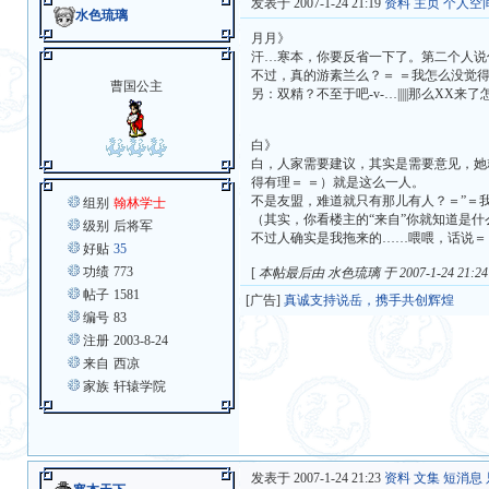
发表于 2007-1-24 21:19
资料
主页
个人空
水色琉璃
月月》
汗…寒本，你要反省一下了。第二个人说你游素兰了
不过，真的游素兰么？＝ ＝我怎么没觉得
曹国公主
另：双精？不至于吧-v-…|||||那么X
白》
白，人家需要建议，其实是需要意见，她
得有理＝ ＝）就是这么一人。
不是友盟，难道就只有那儿有人？＝”＝
组别
翰林学士
（其实，你看楼主的“来自”你就知道是
级别
后将军
不过人确实是我拖来的……喂喂，话说＝
好贴
35
功绩
773
[
本帖最后由 水色琉璃 于 2007-1-24 21:2
帖子
1581
[广告]
真诚支持说岳，携手共创辉煌
编号
83
注册
2003-8-24
来自
西凉
家族
轩辕学院
发表于 2007-1-24 21:23
资料
文集
短消息