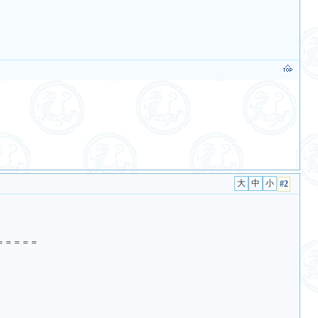
#2
＝＝＝＝＝