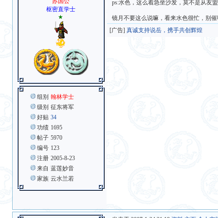
苏国公
ps:水色，这么着急坐沙发，莫不是从友盟
枢密直学士
★
镜月不要这么说嘛，看来水色很忙，别催
[广告]
真诚支持说岳，携手共创辉煌
组别
翰林学士
级别
征东将军
好贴
34
功绩
1695
帖子
5970
编号
123
注册
2005-8-23
来自
蓝莲妙音
家族
云水兰若