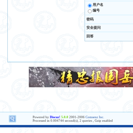
用户名
编号
密码
安全提问
回答
Powered by
Discuz!
5.0.0
2001-2006
Comsenz Inc.
Processed in 0.004744 second(s), 2 queries , Gzip enabled