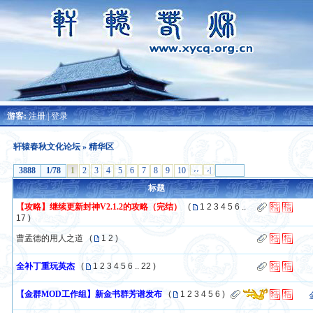
游客:
注册
|
登录
轩辕春秋文化论坛
» 精华区
3888
1/78
1
2
3
4
5
6
7
8
9
10
››
›|
标题
【攻略】继续更新封神V2.1.2的攻略（完结）
(
1
2
3
4
5
6
..
17
)
曹孟德的用人之道
(
1
2
)
全补丁重玩英杰
(
1
2
3
4
5
6
..
22
)
【金群MOD工作组】新金书群芳谱发布
(
1
2
3
4
5
6
)