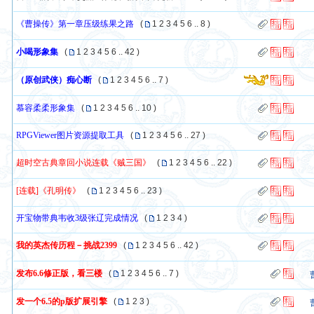
《曹操传》第一章压级练果之路
(
1
2
3
4
5
6
..
8
)
小喝形象集
(
1
2
3
4
5
6
..
42
)
（原创武侠）痴心断
(
1
2
3
4
5
6
..
7
)
慕容柔柔形象集
(
1
2
3
4
5
6
..
10
)
RPGViewer图片资源提取工具
(
1
2
3
4
5
6
..
27
)
超时空古典章回小说连载《贼三国》
(
1
2
3
4
5
6
..
22
)
[连载]《孔明传》
(
1
2
3
4
5
6
..
23
)
开宝物带典韦收3级张辽完成情况
(
1
2
3
4
)
我的英杰传历程－挑战2399
(
1
2
3
4
5
6
..
42
)
发布6.6修正版，看三楼
(
1
2
3
4
5
6
..
7
)
发一个6.5的p版扩展引擎
(
1
2
3
)