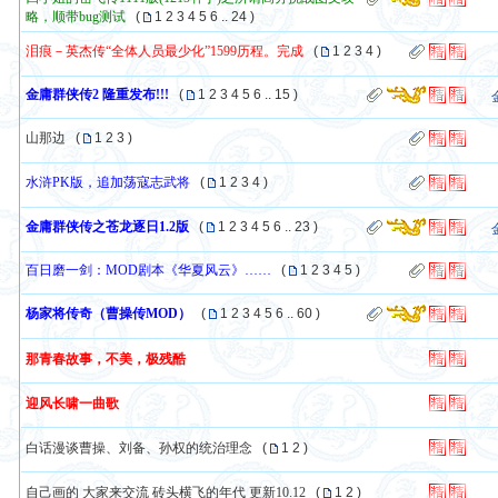
略，顺带bug测试
(
1
2
3
4
5
6
..
24
)
泪痕－英杰传“全体人员最少化”1599历程。完成
(
1
2
3
4
)
金庸群侠传2 隆重发布!!!
(
1
2
3
4
5
6
..
15
)
山那边
(
1
2
3
)
水浒PK版，追加荡寇志武将
(
1
2
3
4
)
金庸群侠传之苍龙逐日1.2版
(
1
2
3
4
5
6
..
23
)
百日磨一剑：MOD剧本《华夏风云》……
(
1
2
3
4
5
)
杨家将传奇（曹操传MOD）
(
1
2
3
4
5
6
..
60
)
那青春故事，不美，极残酷
迎风长啸一曲歌
白话漫谈曹操、刘备、孙权的统治理念
(
1
2
)
自己画的 大家来交流 砖头横飞的年代 更新10.12
(
1
2
)