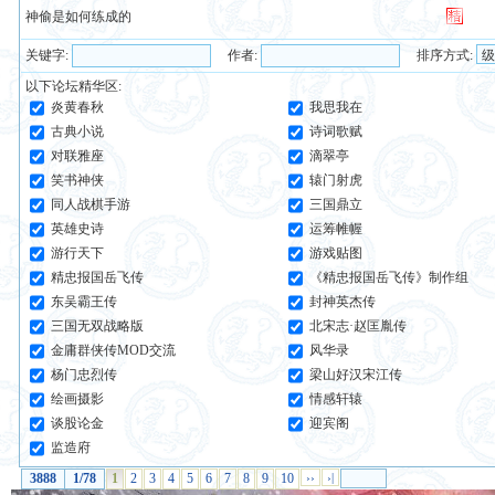
神偷是如何练成的
关键字:
作者:
排序方式:
以下论坛精华区:
炎黄春秋
我思我在
古典小说
诗词歌赋
对联雅座
滴翠亭
笑书神侠
辕门射虎
同人战棋手游
三国鼎立
英雄史诗
运筹帷幄
游行天下
游戏贴图
精忠报国岳飞传
《精忠报国岳飞传》制作组
东吴霸王传
封神英杰传
三国无双战略版
北宋志·赵匡胤传
金庸群侠传MOD交流
风华录
杨门忠烈传
梁山好汉宋江传
绘画摄影
情感轩辕
谈股论金
迎宾阁
监造府
3888
1/78
1
2
3
4
5
6
7
8
9
10
››
›|