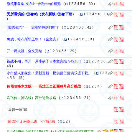
微笑形象集 发布4个奔跑mm的预览
(
1
2
3
4
5
6
..
30
)
无所畏惧的R形象帖（发布新版R形象下载）
(
1
2
3
4
5
6
..
10
)
“照秀做邓”——我能坚持到何时？
(
1
2
3
4
5
6
..
42
)
萬歲，哈布斯堡王朝！（全文完）
(
1
2
3
4
5
6
..
10
)
开一局太祖，全文完结
(
1
2
3
4
5
6
..
29
)
百战不殆，再开一局小胡子☆本文完结☆45.10.1
(
1
2
3
4
5
6
..
48
)
小白猎人形象集！最新更新！提供曹仁曹洪乐进下载。
(
1
2
3
4
5
6
..
15
)
传颂攻略木之版——高难五全正面称号高分挑战
(
1
2
3
4
)
岳飞传（神话线）高分进阶攻略
(
1
2
3
4
5
6
..
21
)
“袁曹一家”说
[延德怀旧]采臣已逝 小倩已隐
(
1
2
)
四小姐的岳飞传1111版(1215补丁)之所谓高分挑战图文攻