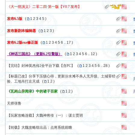
《大一统演义》二零二四·第一版【V0.7 发布】
发布6.5版
(
1
2
3
4
5
)
发布新剧本编辑器
(
1
2
3
)
发布6.2版exe修正版
(
1
2
3
4
5
6
..
17
)
《神话三国志》（更新6.2引擎版）
(
1
2
3
4
5
6
..
12
)
【完结】封神英杰传2全平台下载【含PC】
(
1
2
3
4
5
6
..
28
)
【标题已改】分享下压级心得，更新汾水滩不杀人无升级、土城零经
验、工地吊打左天成
(
1
2
)
《瓦岗山异闻录》中的诸子百家
(
1
2
)
天师张鲁
【玩家攻略连载】大魏神将传（一）：谋士贾诩
【转载】大魏攻略组出品：点将系统前瞻