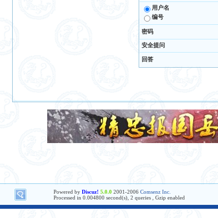
用户名
编号
密码
安全提问
回答
Powered by
Discuz!
5.0.0
2001-2006
Comsenz Inc.
Processed in 0.004800 second(s), 2 queries , Gzip enabled