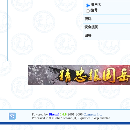
用户名
编号
密码
安全提问
回答
Powered by
Discuz!
5.0.0
2001-2006
Comsenz Inc.
Processed in 0.005603 second(s), 2 queries , Gzip enabled