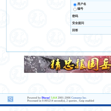
用户名
编号
密码
安全提问
回答
Powered by
Discuz!
5.0.0
2001-2006
Comsenz Inc.
Processed in 0.005214 second(s), 2 queries , Gzip enabled