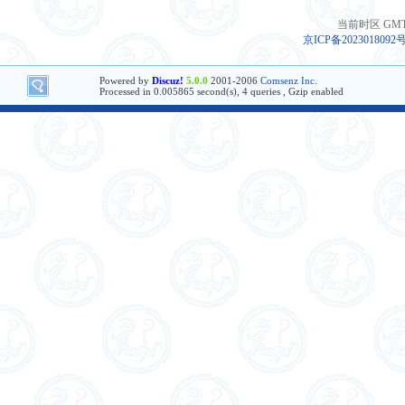
当前时区 GMT+8
京ICP备2023018092
Powered by
Discuz!
5.0.0
2001-2006
Comsenz Inc.
Processed in 0.005865 second(s), 4 queries , Gzip enabled