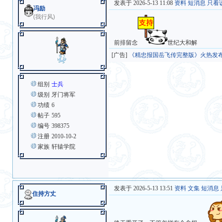
发表于 2026-5-13 11:08
资料
短消息
只看
冯励
(我行风)
前排留念
世纪大和解
[广告]
《精忠报国岳飞传完整版》火热发
组别
士兵
级别
牙门将军
功绩
6
帖子
595
编号
398375
注册
2010-10-2
家族
轩辕学院
发表于 2026-5-13 13:51
资料
文集
短消息
住持方丈