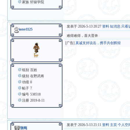
家族
轩辕学院
发表于 2026-5-13 20:27
资料
短消息
只看
inter1125
难得难得，喜大普奔
[广告]
真诚支持说岳，携手共创辉煌
组别
百姓
级别
在野武将
功绩
0
帖子
7
编号
538518
注册
2019-8-11
发表于 2026-5-13 21:11
资料
主页
个人空
张纯