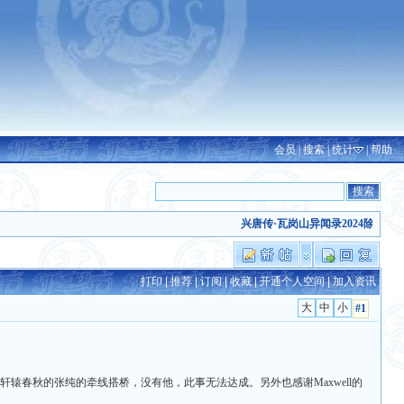
会员
|
搜索
|
统计
|
帮助
兴唐传·瓦岗山异闻录2024除夕版发布
(
打印
|
推荐
|
订阅
|
收藏
|
开通个人空间
|
加入资讯
#1
轩辕春秋的张纯的牵线搭桥，没有他，此事无法达成。另外也感谢Maxwell的