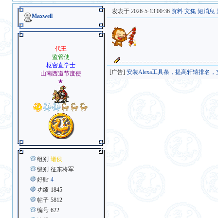
发表于 2026-5-13 00:36
资料
文集
短消息
Maxwell
代王
监管使
枢密直学士
[广告]
安装Alexa工具条，提高轩辕排名
山南西道节度使
★
组别
诸侯
级别
征东将军
好贴
4
功绩
1845
帖子
5812
编号
622