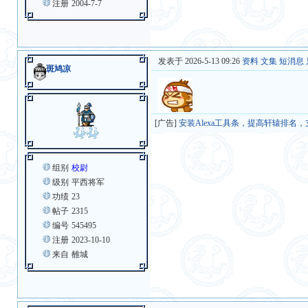
注册
2004-7-7
发表于 2026-5-13 09:26
资料
文集
短消息
斑鸠凉
[广告]
安装Alexa工具条，提高轩辕排名
组别
校尉
级别
平西将军
功绩
23
帖子
2315
编号
545495
注册
2023-10-10
来自
雒城