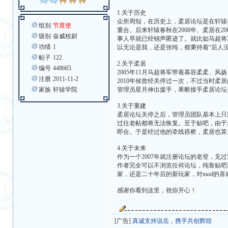
1.关于历史
众所周知，在历史上，柔居论坛是在轩辕
组别
节度使
重合。后来轩辕春秋在2008年、柔居
级别
奋威校尉
事人早就已经销声匿迹了。就比如马超将
功绩
1
以无论是我，还是张纯，都秉持着“后人
帖子
122
2.关于柔居
编号
448665
2005年11月马超将军带着慕容柔柔、
注册
2011-11-2
2010年候曾经关停过一次，不过当时柔
家族
轩辕学院
管理员星月伸出援手，果断接手柔居论坛并
3.关于重建
柔居论坛关停之后，管理员团队基本上只
过往老帖都将无法恢复。至于贴吧，由于
即合。于是经过他的牵线搭桥，柔居也算
4.关于未来
作为一个2007年就注册论坛的老登，
作者完全可以不浏览任何论坛，纯靠贴吧
家，还是二十年后的新玩家，对mod的
感谢你看到这里，祝你开心！
[广告]
真诚支持说岳，携手共创辉煌