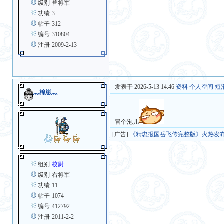
级别
裨将军
功绩
3
帖子
312
编号
310804
注册
2009-2-13
发表于 2026-5-13 14:46
资料
个人空间
短
灬棉崽灬
冒个泡儿
[广告]
《精忠报国岳飞传完整版》火热发
组别
校尉
级别
右将军
功绩
11
帖子
1074
编号
412792
注册
2011-2-2