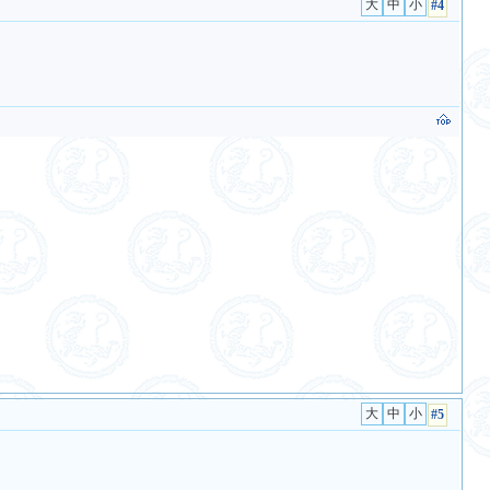
#4
#5