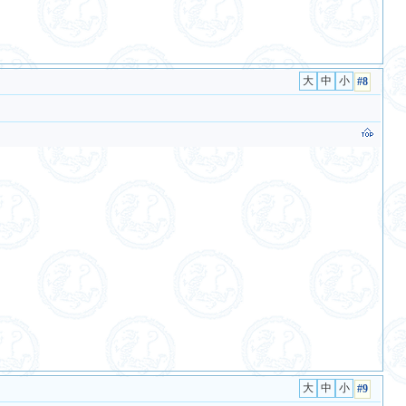
#8
#9