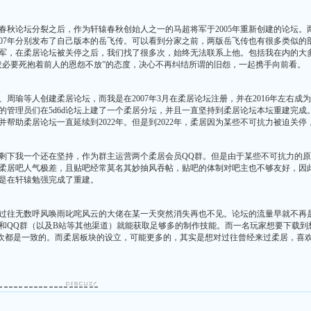
春秋论坛分裂之后，作为轩辕春秋创始人之一的马超将军于2005年重新创建的论坛
在2007年分别发布了自己版本的岳飞传。可以看到分家之前，两版岳飞传也有很多类
军，在柔居论坛被关停之后，我们找了很多次，始终无法联系上他。包括我在内的大
没必要死抱着前人的恩怨不放”的态度，决心不再纠结所谓的旧怨，一起携手向前看。
风扬、周瑜等人创建柔居论坛，而我是在2007年3月在柔居论坛注册，并在2016年左
居的管理员们在5d6d论坛上建了一个柔居分坛，并且一直坚持到柔居论坛本坛重建完成
帮助柔居论坛一直延续到2022年。但是到2022年，柔居因为某些不可抗力被迫关
剩下我一个还在坚持，作为群主运营两个柔居会员QQ群。但是由于某些不可抗力的
柔居吧人气极差，且贴吧经常莫名其妙抽风吞帖，贴吧的体制对吧主也不够友好，因此
是在轩辕勉强完成了重建。
见过过往无数呼风唤雨叱咤风云的大佬在某一天突然消失再也不见。论坛的流量早就不再
和QQ群（以及B站等其他渠道）就能获取足够多的制作技能。而一名玩家想要下载到
喜欢都是一致的。而柔居板块的设立，可能更多的，其实是想对过往曾经来过柔居，喜欢