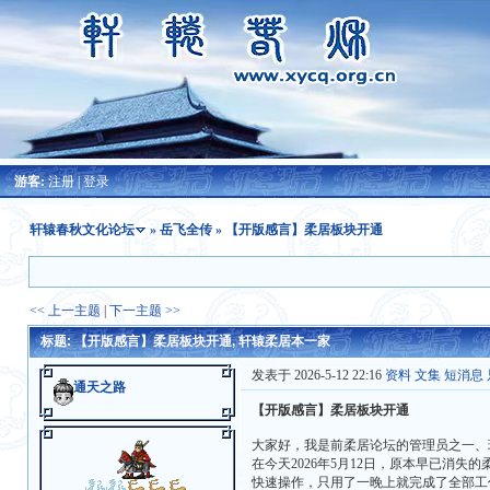
游客:
注册
|
登录
轩辕春秋文化论坛
»
岳飞全传
» 【开版感言】柔居板块开通
<< 上一主题
|
下一主题 >>
标题: 【开版感言】柔居板块开通, 轩辕柔居本一家
发表于 2026-5-12 22:16
资料
文集
短消息
通天之路
【开版感言】柔居板块开通
大家好，我是前柔居论坛的管理员之一、
在今天2026年5月12日，原本早已消
快速操作，只用了一晚上就完成了全部工