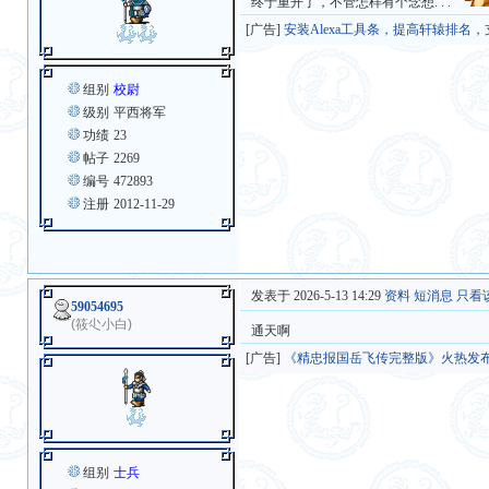
终于重开了，不管怎样有个念想. . .
[广告]
安装Alexa工具条，提高轩辕排名
组别
校尉
级别
平西将军
功绩
23
帖子
2269
编号
472893
注册
2012-11-29
发表于 2026-5-13 14:29
资料
短消息
只看
59054695
(筱尐小白)
通天啊
[广告]
《精忠报国岳飞传完整版》火热发
组别
士兵