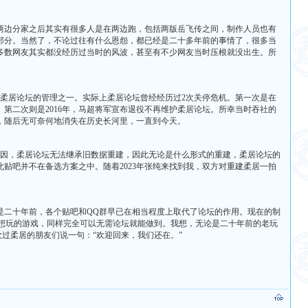
。两边分家之后其实有很多人是在两边跑，包括两版岳飞传之间，制作人员也有
似的部分。当然了，不论过往有什么恩怨，都已经是二十多年前的事情了，很多当
多数网友其实都没经历过当时的风波，甚至有不少网友当时压根就没出生。所
右成为柔居论坛的管理之一。实际上柔居论坛曾经经历过2次关停危机。第一次是在
。第二次则是2016年，马超将军宣布退役不再维护柔居论坛。所幸当时吞社的
停，随后无可奈何地消失在历史长河里，一直到今天。
原因，柔居论坛无法继承旧数据重建，因此无论是什么形式的重建，柔居论坛的
贴吧并不在备选方案之中。随着2023年张纯来找到我，双方对重建柔居一拍
是二十年前，各个贴吧和QQ群早已在相当程度上取代了论坛的作用。现在的制
想玩的游戏，同样完全可以无需论坛就能做到。我想，无论是二十年前的老玩
过柔居的朋友们说一句：“欢迎回来，我们还在。”