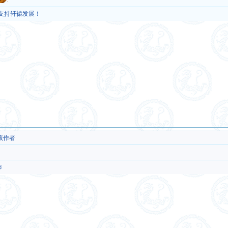
，支持轩辕发展！
该作者
布