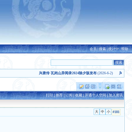
会员
|
搜索
|
统计
|
帮助
兴唐传·瓦岗山异闻录2024除夕版发布
(2026-6-2)
兴唐传·瓦岗山
打印
|
推荐
|
订阅
|
收藏
|
开通个人空间
|
加入资讯
#181