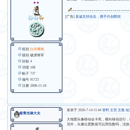
★★
[广告]
真诚支持说岳，携手共创辉煌
组别
白衣卿相
级别
破虏将军
好贴
4
功绩
168
帖子
737
编号
91725
注册
2006-11-16
发表于 2026-7-14 11:44
资料
主页
文集
短
银青光禄大夫
大地图头像移动会卡死，横向移动还行，
另外，头像位置数值可以用负数吗，没效