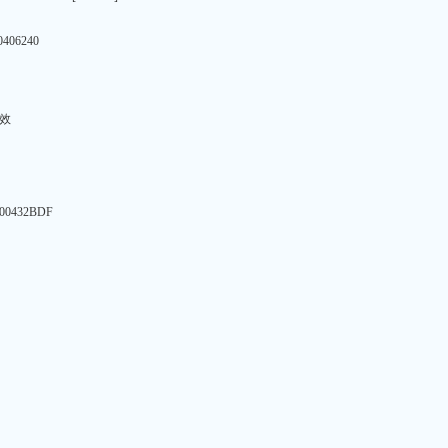
0406240
无效
.00432BDF