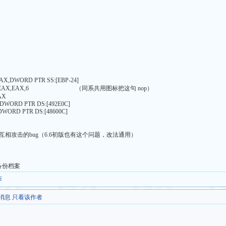
 AL,3B
EDX,23
OV EAX,DWORD PTR SS:[EBP-24]
0 06 IMUL EAX,EAX,6 （同系共用图标把这句 no
USH EAX
H DWORD PTR DS:[492E0C]
WORD PTR DS:[48600C]
相攻击的bug（6.6初版也有这个问题，改法通用）
先备份档案
布
消息
只看该作者