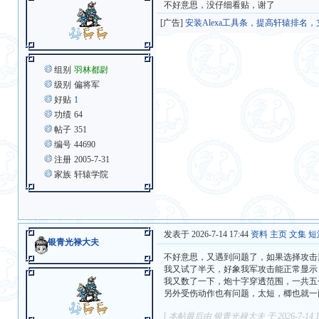
不好意思，没仔细看贴，谢了
[广告]
安装Alexa工具条，提高轩辕排名
组别
羽林都尉
级别
偏将军
好贴
1
功绩
64
帖子
351
编号
44690
注册
2005-7-31
家族
轩辕学院
发表于 2026-7-14 17:44
资料
主页
文集
短
银青光禄大夫
不好意思，又遇到问题了，如果选择攻击
我又试了半天，好象我军攻击能正常显示
我又数了一下，炮十字穿透范围，一共五
另外受伤动作也有问题，太短，楖也就一
[
本帖最后由 银青光禄大夫 于 2026-7-14 1