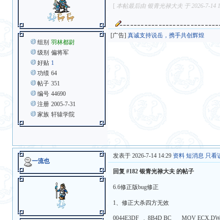
[
本帖最后由 银青光禄大夫 于 2026-7-14 1
[广告]
真诚支持说岳，携手共创辉煌
组别
羽林都尉
级别
偏将军
好贴
1
功绩
64
帖子
351
编号
44690
注册
2005-7-31
家族
轩辕学院
发表于 2026-7-14 14:29
资料
短消息
只看
一流也
回复 #182 银青光禄大夫 的帖子
6.6修正版bug修正
1、修正大杀四方无效
0044E3DF . 8B4D BC MOV ECX,DWOR