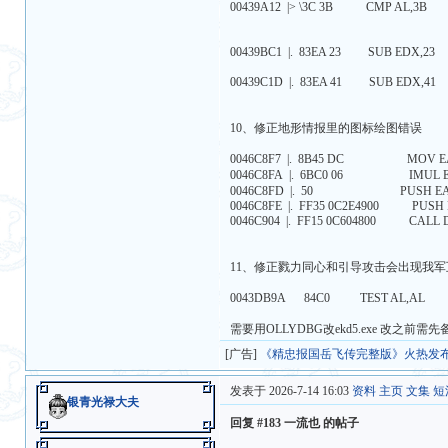
00439A12 |> \3C 3B CMP
00439BC1 |. 83EA 23 SUB 
00439C1D |. 83EA 41 SUB EDX,41
10、修正地形情报里的图标绘图错误
0046C8F7 |. 8B45 DC M
0046C8FA |. 6BC
0046C8FD |. 50 P
0046C8FE |. FF35 0C2E4900 PUS
0046C904 |. FF15 0C604800 CALL D
11、修正戮力同心和引导攻击会出现我军互
0043DB9A 84C0 TEST AL,AL
需要用OLLYDBG改ekd5.exe 改之前需
[广告]
《精忠报国岳飞传完整版》火热发
发表于 2026-7-14 16:03
资料
主页
文集
短
银青光禄大夫
回复 #183 一流也 的帖子