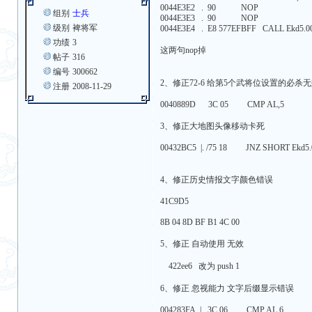
0044E3E2 . 90 NOP
组别
士兵
0044E3E3 . 90 NOP
级别
裨将军
0044E3E4 . E8 577EFBFF CALL Ekd5.0
功绩
3
这两句nop掉
帖子
316
编号
300662
2、修正72-6 给第5个武将位设置的必杀
注册
2008-11-29
0040889D 3C 05 CMP AL,5
3、修正大地图头像移动卡死
00432BC5 |. /75 18 JNZ SHORT Ekd5
4、修正历史情报文字颜色错误
41C9D5
8B 04 8D BF B1 4C 00
5、修正 自动使用 无效
422ee6 改为 push 1
6、修正 忽视能力 文字后缀显示错误
004283FA |. 3C 06 CMP AL,6