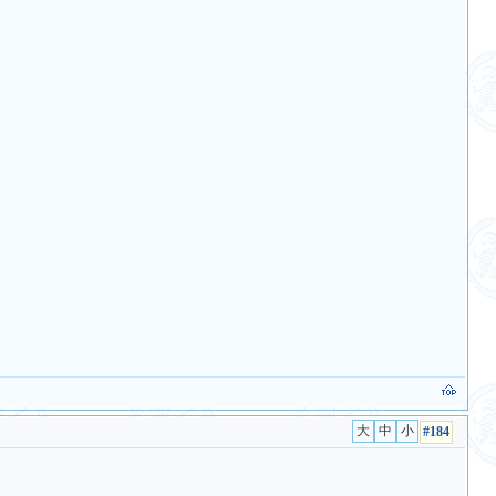
p）
#184