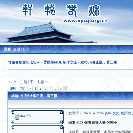
游客:
注册
|
登录
轩辕春秋文化论坛
»
曹操传MOD制作交流
» 发布6.6修正版，看三楼
<< 上一主题
|
下一主题 >>
204
7/7
‹‹
1
2
3
4
5
6
7
标题: 发布6.6修正版，看三楼
发表于 2026-7-14 09:56
资料
文集
短消息
star175
回复 #178 银青光禄大夫 的帖子
这就是一种视觉效果，不能造成实际的伤