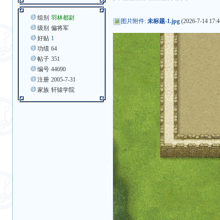
组别
羽林都尉
图片附件
:
未标题-1.jpg
(2026-7-14 17:4
级别
偏将军
好贴
1
功绩
64
帖子
351
编号
44690
注册
2005-7-31
家族
轩辕学院