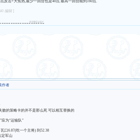
点反击+大焦热,最少一回合也是40点.最高一回合能到160点.
:40 编辑
]
该作者
行
失败的策略卡的并不是那么死 可以相互替换的
”应为“运输队”
瓦口6.87(吃一个主将) 到52.38
出定军山