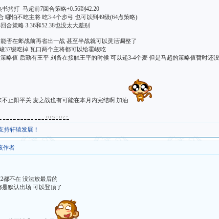
拷打 马超前7回合策略+0.56到42.20
60回合 哪怕不吃主将 吃3-4个步弓 也可以到49级(64点策略)
合策略 3.36和52.38也没太大差别
级 能否在邺战前再省出一战 甚至半战就可以灵活调整了
37级吃掉 瓦口两个主将都可以给霍峻吃
策略值 后勤有王平 刘备在接触王平的时候 可以递3-4个麦 但是马超的策略值暂时还
来不止阳平关 麦之战也有可能在本月内完结啊 加油
，支持轩辕发展！
该作者
宛2都不在 没法放最后的
1都是默认出场 可以登顶了