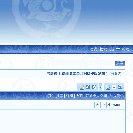
会员
|
搜索
|
统计
|
帮助
兴唐传·瓦岗山异闻录2024除夕版发布
(2026-6-2)
兴唐传·
打印
|
推荐
|
订阅
|
收藏
|
开通个人空间
|
加入资讯
#481