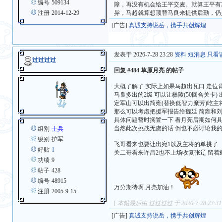
编号
509134
障，再没有机会给王平交麦。就算王平有
注册
2014-12-29
异，马超就算想顶替马良来提供后勤，仍
[广告]
真诚支持说岳，携手共创辉煌
发表于 2026-7-28 23:28
资料
短消息
只看
过过过过
回复 #484 草原月亮 的帖子
大概了解了 实际上如果马超出瓦口 走位
马良多出的2级 可以让彝陵(50回合关卡) 
定军山可以出简雍(替换低智力糜芳)吃主
那么可以考虑把援军报告给魏延 简雍和
具体问题暂时搁置一下 看月亮后期如何
当然此次挑战无虞的话 倒也不必讨论我
组别
士兵
级别
护军
飞哥看来也要让出宛1以及主将的单挑了
好贴
1
关二哥看来许昌2也不上场收复张辽 留着
功绩
9
帖子
428
编号
48915
万分期待啊 月亮加油！
注册
2005-9-15
[
本帖最后由 过过过过 于 2026-7-28 23:3
[广告]
真诚支持说岳，携手共创辉煌