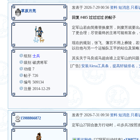
发表于 2026-7-29 00:56
资料
短消息
只看
草原月亮
回复 #485 过过过过 的帖子
定军山若由简雍替换糜芳，则糜芳就要出
了更合理；尽管最终的主将可能有富余，
现在的规划，张飞、藩宫不用上彝陵，若
以往他与另一个运输队王平的站位及策略
组别
士兵
其实关于马良或马超由谁上定军山的问题
级别
破虏将军
[广告]
安装Alexa工具条，提高轩辕排名
功绩
7
帖子
726
编号
509134
注册
2014-12-29
发表于 2026-7-31 09:50
资料
短消息
只看
15988866872
定军山27回合敌方行动时，41步兵2按
图片附件
: [27我军行动结束]
a3368774-