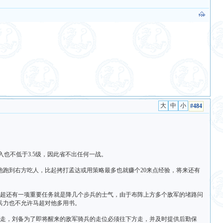
#484
入也不低于3.5级，因此省不出任何一战。
跑到右方吃人，比起拷打孟达或用策略最多也就赚个20来点经验，将来还有
马超还有一项重要任务就是降几个步兵的士气，由于布阵上方多个敌军的堵路问
兵力也不允许马超对他多用书。
方走，刘备为了即将醒来的敌军骑兵的走位必须往下方走，并及时提供后勤保