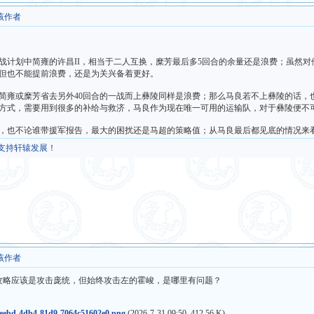
该作者
战计划中简雍的许昌II，相当于二人互换，糜芳最后多5回合的余量还是浪费；虽然
但也不能提前浪费，还是为关兴备着更好。
简雍或糜芳省去另外40回合的一战而上彝陵同样是浪费；那么马良若不上彝陵的话，
方式，需要用到很多的补给与救济，马良作为现在唯一可用的运输队，对于彝陵便不
，也不论谁带援军报告，最大的困扰还是马超的策略值；从马良最后都见底的情况来
，支持轩辕发展！
该作者
照攻略应该是攻击庞统，但始终攻击左的霍峻，是哪里有问题？
eebd-4db4-81d9-7064c51602e0.png
(2026-7-31 09:50, 412.56 K)