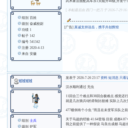
武术家后面配高军乐1关能升40级,开发个5
[
本帖最后由 西门一把刀 于 2026-7-29 16
组别
百姓
级别
奋威校尉
[广告]
真诚支持说岳，携手共创辉煌
功绩
1
帖子
142
编号
541342
注册
2020-4-13
来自
安徽
发表于 2026-7-26 23:17
资料
短消息
只看
过过过过
汉水顺利通过 无虫
11回合三个难点和38回合极难点 感觉还
就是几次骑兵6的牵制比较难 实际上几次
477楼倒有个小虫 “而且在未变军乐队之前
关于马超的经验 41.64登场 目前 成都4.87+
组别
士兵
我之前提供了一种假设 马良出成都 马超
级别
护军