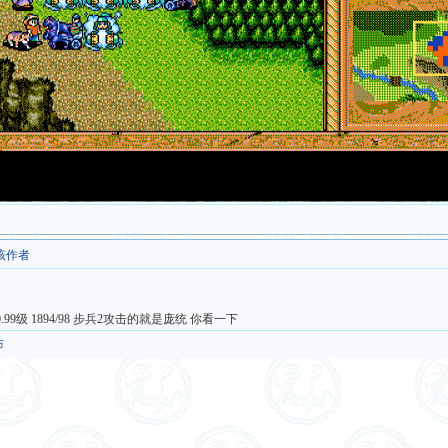
该作者
峻50.99级 1894/98 步兵2攻击的就是庞统 你看一下
布