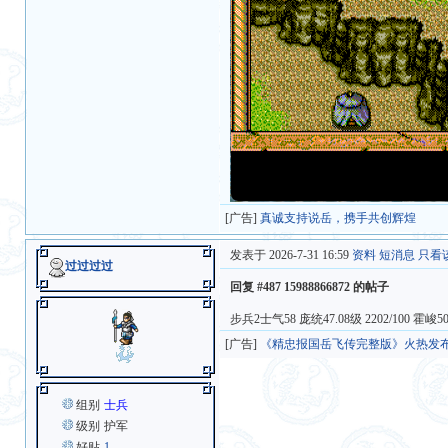
[广告]
真诚支持说岳，携手共创辉煌
发表于 2026-7-31 16:59
资料
短消息
只看
过过过过
回复 #487 15988866872 的帖子
步兵2士气58 庞统47.08级 2202/100 霍
[广告]
《精忠报国岳飞传完整版》火热发
组别
士兵
级别
护军
好贴
1