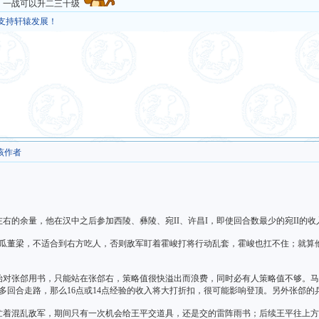
 一战可以升二三十级
，支持轩辕发展！
该作者
右的余量，他在汉中之后参加西陵、彝陵、宛II、许昌I，即使回合数最少的宛II的收
瓜董梁，不适合到右方吃人，否则敌军盯着霍峻打将行动乱套，霍峻也扛不住；就算他
始对张郃用书，只能站在张郃右，策略值很快溢出而浪费，同时必有人策略值不够。
多回合走路，那么16点或14点经验的收入将大打折扣，很可能影响登顶。另外张郃的
忙着混乱敌军，期间只有一次机会给王平交道具，还是交的雷阵雨书；后续王平往上