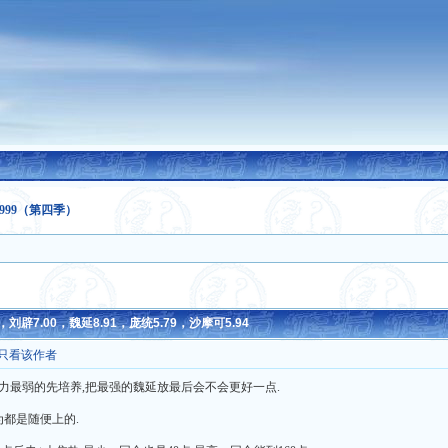
999（第四季）
辟7.00，魏延8.91，庞统5.79，沙摩可5.94
只看该作者
武力最弱的先培养,把最强的魏延放最后会不会更好一点.
为都是随便上的.