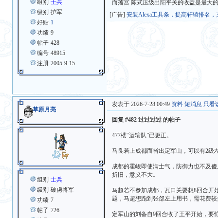
组别
士兵
而藩宫 陈式压级出阳平关的收益是最大的
级别
护军
[广告]
安装Alexa工具条，提高轩辕排名
好贴
1
功绩
9
帖子
428
编号
48915
注册
2005-9-15
发表于 2026-7-28 00:49
资料
短消息
只看
草原月亮
回复 #482 过过过过 的帖子
477楼“运输队”已更正。
马良若上成都而省出定军山，可以有2级左
成都的霍峻即使满士气，防御力也不及傻
折旧，意义不大。
组别
士兵
级别
破虏将军
马超若不参加成都，瓦口关要想8回合开
题，马超想跑到张郃左上用书，需花费较
功绩
7
帖子
726
定军山的刘备自9回合收了王平开始，要