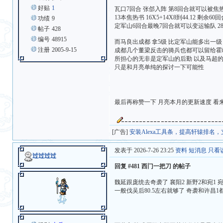
好贴
1
瓦口7回合 张郃入阵 第8回合就可以被焦热书
13本焦热书 16X5+14X8到44.12 剩余
功绩
9
定军山6回合最晚7回合就可以变运输队 28回
帖子
428
编号
48915
而马良出成都 拿5级 比定军山能多出一
注册
2005-9-15
成都几个董梁反击的骑兵也都可以留给霍峻
所担心的无非是定军山的后勤 以及马超的
只是和月亮单纯的探讨一下可能性
最后再称赞一下 月亮本月的更新速度 看
[广告]
安装Alexa工具条，提高轩辕排名
发表于 2026-7-26 23:25
资料
短消息
只看
过过过过
回复 #481 西门一把刀 的帖子
魏延跟庞统去奇袭了 襄阳2 新野2和宛1 
一般伐吴后80.5左右就够了 奇袭和许昌