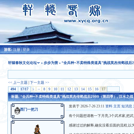
游客:
注册
|
登录
轩辕春秋文化论坛
»
步步为营
» “全兵种+不卖特殊类道具”挑战英杰传邺战后2
<< 上一主题
|
下一主题 >>
494
17/17
|‹
‹‹
8
9
10
11
12
13
14
15
16
17
标题: “全兵种+不卖特殊类道具”挑战英杰传邺战后2999（第四季）, 汉水之战，刘
发表于 2026-7-26 23:11
资料
主页
短消息
西门一把刀
有个问题想请教一下月亮,3个武术家,把
感谢过过的解释,确实没看后面的流程,以