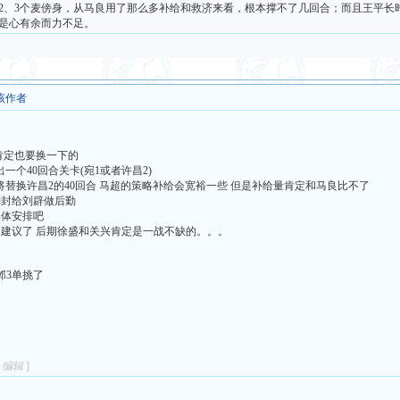
2、3个麦傍身，从马良用了那么多补给和救济来看，根本撑不了几回合；而且王平长
是心有余而力不足。
该作者
肯定也要换一下的
出一个40回合关卡(宛1或者许昌2)
将替换许昌2的40回合 马超的策略补给会宽裕一些 但是补给量肯定和马良比不了
刘封给刘辟做后勤
具体安排吧
的建议了 后期徐盛和关兴肯定是一战不缺的。。。
邺3单挑了
1 编辑
]