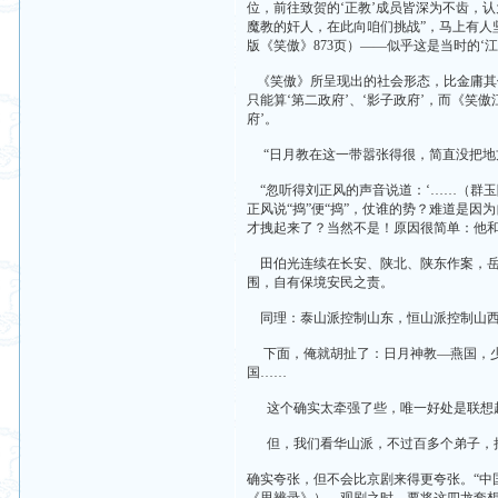
位，前往致贺的‘正教’成员皆深为不齿，认
魔教的奸人，在此向咱们挑战”，马上有人
版《笑傲》873页）——似乎这是当时的‘江
《笑傲》所呈现出的社会形态，比金庸其
只能算‘第二政府’、‘影子政府’，而《笑傲
府’。
“日月教在这一带嚣张得很，简直没把地方
“忽听得刘正风的声音说道：‘……（群玉
正风说“捣”便“捣”，仗谁的势？难道是因为
才拽起来了？当然不是！原因很简单：他
田伯光连续在长安、陕北、陕东作案，岳
围，自有保境安民之责。
同理：泰山派控制山东，恒山派控制山西
下面，俺就胡扯了：日月神教—燕国，少
国……
这个确实太牵强了些，唯一好处是联想
但，我们看华山派，不过百多个弟子，把
确实夸张，但不会比京剧来得更夸张。“中