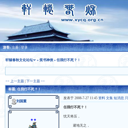
游客:
注册
|
登录
轩辕春秋文化论坛
»
笑书神侠
» 任我行不死？！
<< 上一主题
|
下一主题 >>
标题: 任我行不死？！
发表于 2008-7-27 11:45
资料
文集
短消息
刘国重
任我行不死？！
忧天将压，
★★
避地无之，