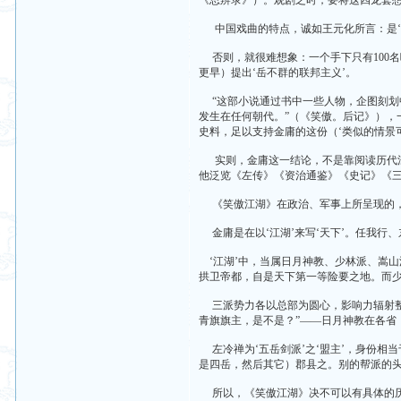
《思辨录》）。观剧之时，要将这四龙套
中国戏曲的特点，诚如王元化所言：是‘写
否则，就很难想象：一个手下只有100名
更早）提出‘岳不群的联邦主义’。
“这部小说通过书中一些人物，企图刻划
发生在任何朝代。”（《笑傲。后记》），
史料，足以支持金庸的这份（‘类似的情景
实则，金庸这一结论，不是靠阅读历代江
他泛览《左传》《资治通鉴》《史记》《三
《笑傲江湖》在政治、军事上所呈现的，
金庸是在以‘江湖’来写‘天下’。任我行
‘江湖’中，当属日月神教、少林派、嵩山
拱卫帝都，自是天下第一等险要之地。而少
三派势力各以总部为圆心，影响力辐射整
青旗旗主，是不是？”——日月神教在各省，
左冷禅为‘五岳剑派’之‘盟主’，身份相当
是四岳，然后其它）郡县之。别的帮派的头
所以，《笑傲江湖》决不可以有具体的历