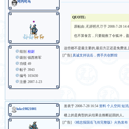
河内司马
QUOTE:
★
原帖由
天涯明月刀
于 2008-7-28 14
也不算食言，只要能救了令狐冲，
这些都不是最主要的,最后方正还是免费送
组别
校尉
[广告]
真诚支持说岳，携手共创辉煌
级别
镇西将军
功绩
49
帖子
3943
编号
103430
注册
2007-1-23
发表于 2008-7-28 16:54
资料
个人空间
短消
luke19821001
楼上的是典型的从结果去推断起因的人。
[广告]
《精忠报国岳飞传完整版》火热发布