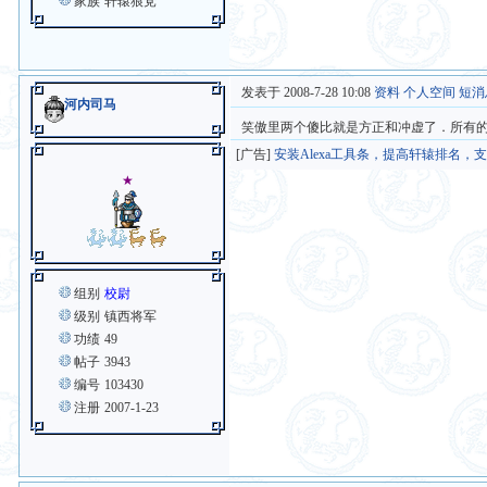
家族
轩辕狼党
发表于 2008-7-28 10:08
资料
个人空间
短消
河内司马
笑傲里两个傻比就是方正和冲虚了．所有
[广告]
安装Alexa工具条，提高轩辕排名，
★
组别
校尉
级别
镇西将军
功绩
49
帖子
3943
编号
103430
注册
2007-1-23