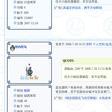
任大小姐自愿被囚，非方证所捉。
级别
讨逆将军
功绩
6
[广告]
真诚支持说岳，携手共创辉煌
帖子
609
编号
254907
注册
2007-12-24
发表于 2008-7-28 14:23
资料
个人空间
短消
河内司马
QUOTE:
★
原帖由
几时
于 2008-7-28 11:53 发表
任大小姐自愿被囚，非方证所捉。
是自愿吗？有条件的，用易经经来救令狐
组别
校尉
丧见性峰，至于后面劝令狐冲当五岳掌门
级别
镇西将军
[广告]
《精忠报国岳飞传完整版》火热发布
功绩
49
帖子
3943
编号
103430