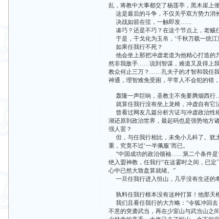
乱，将教中大事都交了杨莲亭，黑木崖上便
这是最后的斗争，不仅关乎双方势力消长
决战如箭在弦，一触即发……
凑巧？还是不巧？在这个节点上，老贼
于是，干戈化为玉帛，‘千秋万载一统江湖
如果任我行不死？
他会坐上那把冲虚老道为他精心打造的九
然非我敌手……说到智谋，难道又及得上我
教众何止三万？……孔夫子的才智和我任
神通，理智难免受困，平常人不会犯的错
轰隆一声巨响，圣教主不免要腾烟西行
就算任我行没有坐上龙椅，冲虚自有它法
曾看过网友几篇分析方证与冲虚政治性格
湖还原到政治世界，最起码也是强势地方
强人罢？
但，与任我行相比，未免小儿科了。犹太人
重，究竟不过‘一半佩服’而已。
“中国成功的政治领袖……第二个条件是‘
绝入盟神教，任我行“在这霎时之间，已
心中已然大致盘算就绪。”
一旦任我行进入恒山，几乎没有生还的希
孰料任我行根本没有这种打算！他那天根
我们且看任我行的大方略：“令狐冲回去
不意的突袭武当，再在少室山与武当山之