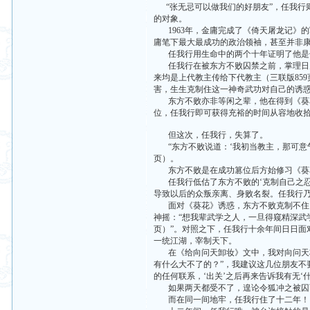
“张无忌可以做我们的好朋友”，任我行
的对象。
1963年，金庸完成了《倚天屠龙记》的
庸笔下最大最成功的政治领袖，甚至并非
任我行用生命中的两个十年证明了他是何
任我行在被东方不败囚禁之前，掌理日月
来均是上代教主传给下代教主（三联版85
害，生生克制住这一神奇武功对自己的诱
东方不败亦非等闲之辈，他在得到《葵花
位，任我行即可获得充裕的时间从容地收
但这次，任我行，失算了。
“东方不败说道：‘我初当教主，那可意气
页）。
东方不败是在成功篡位后方始修习《葵
任我行低估了东方不败的‘克制自己之忍’
导致以后的众叛亲离、身败名裂。任我行
面对《葵花》诱惑，东方不败克制不住，
神摇：“想我辈武学之人，一旦得窥精深武
页）”。对照之下，任我行十余年间日日
一统江湖，宰制天下。
在《给向问天卸妆》文中，我对向问天将
有什么大不了的？”，我建议这几位朋友
的任何联系，‘出关’之后再来告诉我有无
如果两天都受不了，遑论令狐冲之被囚
而在同一间地牢，任我行住了十二年！