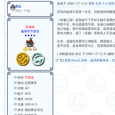
发表于 2008-7-27 12:41
资料
主页
个人空间
伤云
(商云·子逸)
刘兄此贴虽不是第一次见，仍然读的回肠
《笑傲江湖》是我放不下手却又颇不喜爱
冲而不见，听任盈盈而不闻。全副心神都陷
彭城侯
各占地盘。派中首领或嚣张狂妄，或老谋
瀛海军节度使
界的大舞台，成了《笑傲》里面杀人不见
★★★★
古龙、温瑞安多爱写江湖险恶，阴谋诡计
是乎自思，是金老有意为之，还是我这纯
[
本帖最后由 伤云 于 2008-7-27 12:43 编辑
[广告]
安装Alexa工具条，提高轩辕排名，
组别
节度使
级别
征西将军
功绩
467
帖子
4676
编号
45650
注册
2005-8-15
来自
我的家在东北