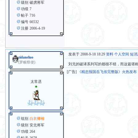
级别
破虏将军
功绩
7
帖子
716
编号
66532
注册
2006-4-19
发表于 2008-9-18 18:29
资料
个人空间
短消
zidaneluo
(罗睺祭使)
刘兄的破译系列写的都很不错，而这篇堪
[广告]
《精忠报国岳飞传完整版》火热发布
太常丞
★
组别
白衣卿相
级别
安北将军
功绩
264