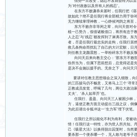
情势一旦改变，隐忍不发就会转为以雷霆
为‘对付政敌以及所有人的残忍’。
在东方不败谦恭未篡时，任我行把《葵花宝
故如此？绝不是任我行将全部精力用于弥补
无力继续掌理神教，一心静候鸿鹄之将至
东方不败亦非等闲之辈，向问天曾对令狐
植一己势力，假借诸般借口，将所有忠于教
人之忍’与‘残忍’都发挥到了淋漓尽致。
者，尽是任我行最忠实的走狗，任我行居
救几条狗命而扰乱了自己的大计宏猷，日月
到任教主龙颜震怒，一举粉碎东方不败反叛
向问天后来向教主交心：‘那东方不败部
份所当为，但属下思前想后，总觉得还是先
是决不会施以援手的。无奈之下，向问天
要讲对任教主思想领会之深入细致，向问
的三匹骏马仍不畅意，又将马上三个‘寻常
正教成员发觉，呼喝了几句，两位大政治家
丈夫’、‘杀人如草芥’也。
任我行、盈盈、向问天三人被困少林，面
方，逼使正教方面主动提出三战之议，倒
为此后请出令狐冲这一‘生力军’埋下伏笔。
任我行之所以能化不利为有利，变被动为
情！任我行这一特性，亦为世人所共知。丹
己《吸星大法》以换得脱出囚笼时，当然
要杀那一个便杀哪一个，无人敢与老爷子违