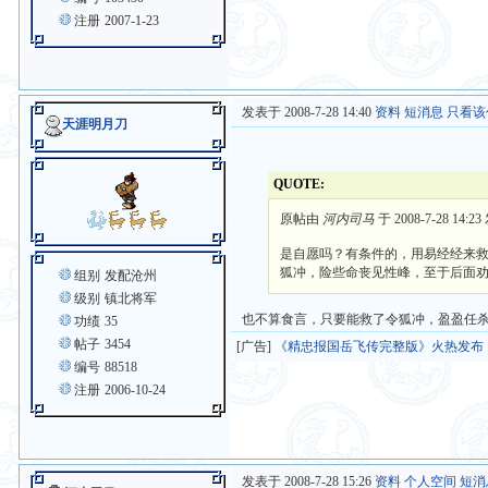
注册
2007-1-23
发表于 2008-7-28 14:40
资料
短消息
只看该
天涯明月刀
QUOTE:
原帖由
河内司马
于 2008-7-28 14:2
是自愿吗？有条件的，用易经经来
狐冲，险些命丧见性峰，至于后面
组别
发配沧州
级别
镇北将军
也不算食言，只要能救了令狐冲，盈盈任
功绩
35
帖子
3454
[广告]
《精忠报国岳飞传完整版》火热发布
编号
88518
注册
2006-10-24
发表于 2008-7-28 15:26
资料
个人空间
短消