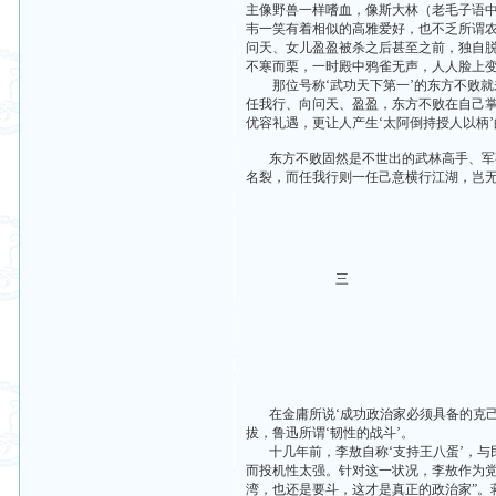
主像野兽一样嗜血，像斯大林（老毛子语中
韦一笑有着相似的高雅爱好，也不乏所谓农
问天、女儿盈盈被杀之后甚至之前，独自脱
不寒而栗，一时殿中鸦雀无声，人人脸上变
那位号称‘武功天下第一’的东方不败就未
任我行、向问天、盈盈，东方不败在自己掌
优容礼遇，更让人产生‘太阿倒持授人以柄
东方不败固然是不世出的武林高手、军事天
名裂，而任我行则一任己意横行江湖，岂
三
在金庸所说‘成功政治家必须具备的克己之
拔，鲁迅所谓‘韧性的战斗’。
十几年前，李敖自称‘支持王八蛋’，与
而投机性太强。针对这一状况，李敖作为党
湾，也还是要斗，这才是真正的政治家”