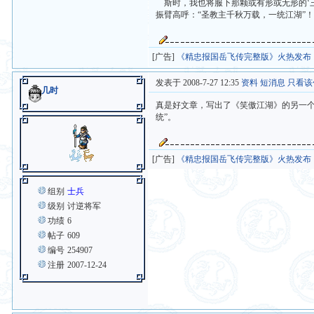
斯时，我也将服下那颗或有形或无形的‘三
振臂高呼：“圣教主千秋万载，一统江湖”
[广告]
《精忠报国岳飞传完整版》火热发布
发表于 2008-7-27 12:35
资料
短消息
只看该
几时
真是好文章，写出了《笑傲江湖》的另一
统”。
[广告]
《精忠报国岳飞传完整版》火热发布
组别
士兵
级别
讨逆将军
功绩
6
帖子
609
编号
254907
注册
2007-12-24