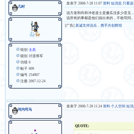
发表于 2008-7-28 11:07
资料
短消息
只看该
几时
说方老和尚和冲老道士是傻瓜没多少意见
说所有的事都是他们搞出来的，不敢苟同
[广告]
真诚支持说岳，携手共创辉煌
组别
士兵
级别
讨逆将军
功绩
6
帖子
609
编号
254907
注册
2007-12-24
发表于 2008-7-28 11:24
资料
个人空间
短消
河内司马
QUOTE:
★