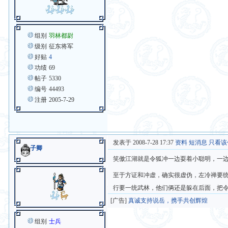
组别
羽林都尉
级别
征东将军
好贴
4
功绩
69
帖子
5330
编号
44493
注册
2005-7-29
发表于 2008-7-28 17:37
资料
短消息
只看该
子卿
笑傲江湖就是令狐冲一边耍着小聪明，一
至于方证和冲虚，确实很虚伪，左冷禅要
行要一统武林，他们俩还是躲在后面，把
[广告]
真诚支持说岳，携手共创辉煌
组别
士兵