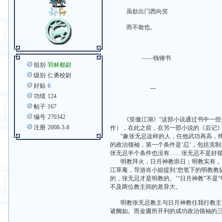
虽欲出门西向笑
而不敢也。
——钱锺书
组别
羽林都尉
级别
仁勇校尉
好贴
6
一
功绩
124
帖子
167
编号
270342
《笑傲江湖》“这部小说通过书中一些人物
注册
2008-3-8
作），在此之前，在另一部小说的《后记》
“象张无忌这样的人，任他武功再高，终
的政治领袖，第一个条件是‘忍’，包括克
张无忌半个条件也没有……张无忌不是好领袖
明教拜火，日月神教崇日；明教实有，而日
江草庵，导游肖小姐提到‘您笔下的明教教
的，张无忌才是明教的。’“日月神教”不是
不及两位教主间的差异大。
明教张无忌教主与日月神教任我行教主两
诸阙如。而金庸所开列的成功政治领袖的