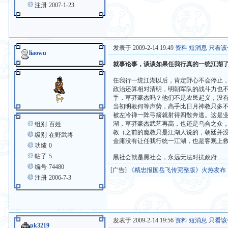
注册
2007-1-23
发表于 2009-2-14 19:49
资料
短消息
只看该
liaowu
就事论事，谈谈如果任我行真的一统江湖
任我行一统江湖以后，肯定野心不会停止
政治还算相对清明，明朝军队的战斗力也
手，草莽豪杰吗？他们不是农民起义，没
当初明教何等声势，高手比日月神教只多
被左冷禅一阵弓箭就射得四散奔逃。这是
湖，草莽豪杰武艺再高，也还是乌合之众
组别
百姓
教（之前的魔教只是江湖人说的，朝廷并
级别
在野武将
金庸没有让任我行统一江湖，也是客观上
功绩
0
帖子
5
黑社会就是黑社会，永远无法对抗政府…
编号
74480
[广告]
《精忠报国岳飞传完整版》火热发布
注册
2006-7-3
发表于 2009-2-14 19:56
资料
短消息
只看该
pk3219