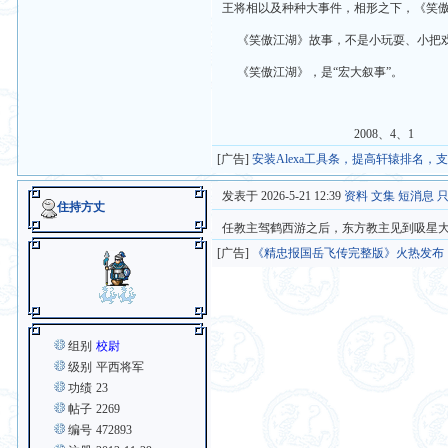
王将相以及种种大事件，相形之下，《笑傲
《笑傲江湖》故事，不是小玩耍、小把
《笑傲江湖》，是“宏大叙事”。
2008、4、1
[广告]
安装Alexa工具条，提高轩辕排名，
发表于 2026-5-21 12:39
资料
文集
短消息
住持方丈
任教主驾鹤西游之后，东方教主见到吸星大法
[广告]
《精忠报国岳飞传完整版》火热发布
组别
校尉
级别
平西将军
功绩
23
帖子
2269
编号
472893