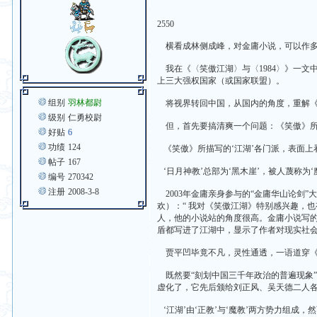
2550
横看成林侧成峰，对金庸小说，可以作多
我在《〈笑傲江湖〉与〈1984〉》一文
上三大强权国家（或国家联盟）。
组别
羽林都尉
将视界转回中国，从国内的角度，重解《
级别
仁勇校尉
但，首先要搞清爽一个问题：《笑傲》所
好贴
6
功绩
124
《笑傲》所描写的‘江湖’各门派，表面上看
帖子
167
‘日月神教’总部为‘黑木崖’，被人蔑称为‘
编号
270342
注册
2008-3-8
2003年金庸亲身参与的“金庸华山论剑
欢）：“ 我对《笑傲江湖》特别感兴趣，
人，他的小说站的角度很高。金庸小说写
盾都写进了江湖中，显示了作者对现实社会
贾平凹毕竟不凡，灵性通透，一语道穿《笑
既然要“刻划中国三千年政治的普遍现象”
虚化了，它先后颁给刘正风、吴天德二人各
‘江湖’由‘正教’与‘魔教’两方势力组成