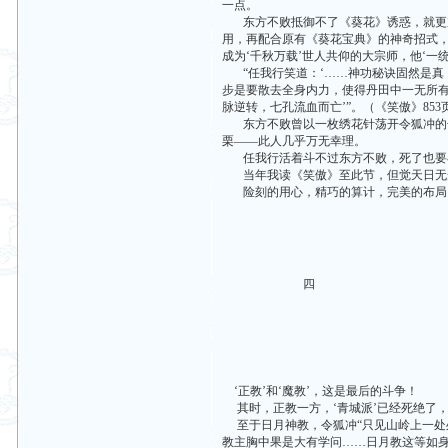
一点。
东方不败抵御不了《葵花》诱惑，就更加
用，再配合原有《葵花宝典》的神奇招式，
成为‘千秋万载’世人共仰的大宗师，他‘一
“任我行笑道：‘……神功秘诀固然是真
步是要散去全身内力，使得丹田中一无所
脉逆转，七孔流血而亡’”。（《笑傲》853
东方不败曾以一枚绣花针荡开令狐冲的长
栗——此人几乎万无幸理。
任我行活着斗不过东方不败，死了也要斗
当年我读《笑傲》至此节，但觉天日无
险刻的用心，精巧的算计，完美的布局
四
‘正教’和‘魔教’，这是最后的斗争！
其时，正教一方，‘青城派’已经死绝了，
至于日月神教，令狐冲“只见山岭上一处
教主胸中果是大有学问……日月教这等如