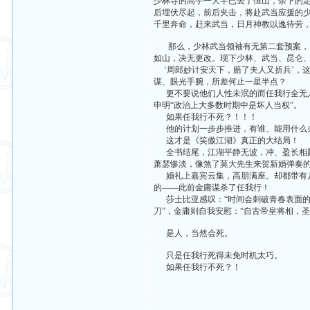
少林寺的高手一大半已去了恒山，余下的
后埋伏尽起，前后夹击，将赴武当应援的
千里奔命，赶来武当，日月神教以逸待劳，
那么，少林武当领袖有无第二套预案，因
如山，决无更改。现下少林、武当、昆仑、
‘周郎妙计安天下，赔了夫人又折兵’，
谋、眼光手腕，所差何止一星半点？
更不要说他们人性未泯的而任我行全无人
申明“政治上大多数时期中是坏人当权”。
如果任我行不死？！！！
他的计划一步步推进，有谁、能用什么办
这才是《笑傲江湖》真正的大结局！
全书结尾，江湖平静无波，冲、盈长相厮守
萧瑟惨淡，像煞了莫大先生来贺新婚弹奏的
婚礼上嘉宾云集，高朋满座。却都带有几
的——此前金庸谋杀了任我行！
莎士比亚感叹：“时间会刺破青春表面的
刀”，金庸则自我安慰：“自古帝皇将相，圣
是人，当然会死。
只是任我行死得未免时机太巧。
如果任我行不死？！