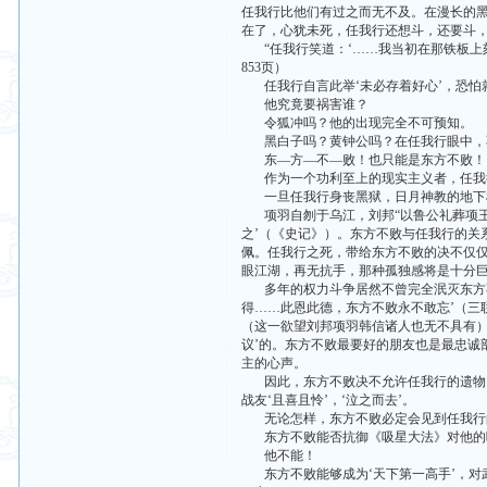
任我行比他们有过之而无不及。在漫长的
在了，心犹未死，任我行还想斗，还要斗
“任我行笑道：‘……我当初在那铁板上刻
853页）
任我行自言此举‘未必存着好心’，恐怕
他究竟要祸害谁？
令狐冲吗？他的出现完全不可预知。
黑白子吗？黄钟公吗？在任我行眼中，
东—方—不—败！也只能是东方不败！
作为一个功利至上的现实主义者，任我
一旦任我行身丧黑狱，日月神教的地下机
项羽自刎于乌江，刘邦“以鲁公礼葬项王
之’（《史记》）。东方不败与任我行的关
佩。任我行之死，带给东方不败的决不仅
眼江湖，再无抗手，那种孤独感将是十分
多年的权力斗争居然不曾完全泯灭东方不
得……此恩此德，东方不败永不敢忘’（三
（这一欲望刘邦项羽韩信诸人也无不具有）
议’的。东方不败最要好的朋友也是最忠诚
主的心声。
因此，东方不败决不允许任我行的遗物，
战友‘且喜且怜’，‘泣之而去’。
无论怎样，东方不败必定会见到任我行
东方不败能否抗御《吸星大法》对他的
他不能！
东方不败能够成为‘天下第一高手’，对武