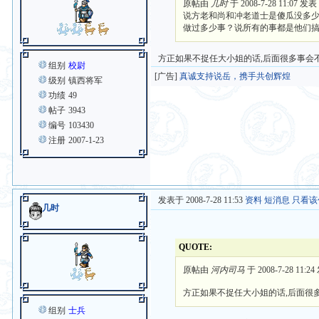
原帖由
几时
于 2008-7-28 11:07 发表
说方老和尚和冲老道士是傻瓜没多
做过多少事？说所有的事都是他们搞
方正如果不捉任大小姐的话,后面很多事会不
组别
校尉
[广告]
真诚支持说岳，携手共创辉煌
级别
镇西将军
功绩
49
帖子
3943
编号
103430
注册
2007-1-23
发表于 2008-7-28 11:53
资料
短消息
只看该
几时
QUOTE:
原帖由
河内司马
于 2008-7-28 11:2
方正如果不捉任大小姐的话,后面很
组别
士兵