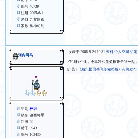
帖子
2678
编号
40739
注册
2005-6-11
来自
九黎幽都
家族
幽神幻韵
发表于 2008-9-24 10:31
资料
个人空间
短消
河内司马
任我行不死，令狐冲和盈盈很难走到一起
[广告]
《精忠报国岳飞传完整版》火热发布
★
组别
校尉
级别
镇西将军
功绩
49
帖子
3943
编号
103430