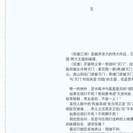
五
《笑傲江湖》是极具张力的伟大作品，它的
隐’两大主题的碰撞。
《笑傲》开篇明义第一章就叫“灭门”，此
险些被左冷禅灭门；童百熊一家(将)被灭
山、嵩山四岳门派被灭门；青城门派被灭
与‘灭门’对应的是‘归隐’的主题，也是
唯一的例外，是令狐冲与盈盈最后的‘偕隐
如果任我行不死？那就要考虑‘天涯何处，
斩草除根，男女老幼，不留一人！”
某些人眼中的‘民族英雄’朱元璋正是‘灭
朝廷官难做……率土之滨莫非王臣(‘臣’字
如果任我行不死？不死啊不死！
我也曾自问：若是与任我行这样的人物遭
的纵横自在、谑浪笑傲？
最后只能悲哀地承认：我做不到。