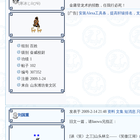
(寒冰じòぴé)
金庸登龙术的招数，任我行必死！
[广告]
安装Alexa工具条，提高轩辕排名，
组别
百姓
级别
奋威校尉
功绩
1
帖子
102
编号
307352
注册
2009-1-24
来自
山东潍坊奎文区
发表于 2009-2-14 21:48
资料
文集
短消息
刘国重
旧文一篇，请liaowu兄指正：
★★
[谈《笑》之三]山头林立——《笑傲江湖