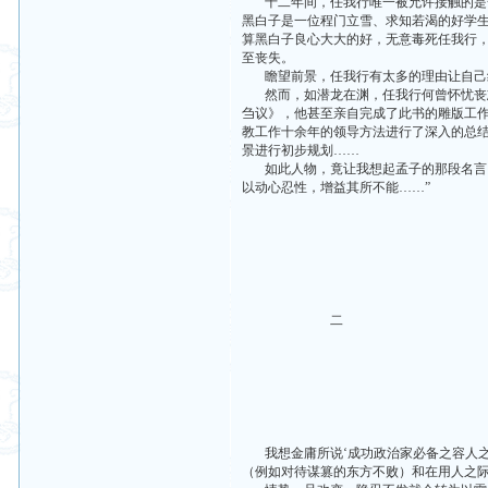
十二年间，任我行唯一被允许接触的是一
黑白子是一位程门立雪、求知若渴的好学生
算黑白子良心大大的好，无意毒死任我行
至丧失。
瞻望前景，任我行有太多的理由让自己
然而，如潜龙在渊，任我行何曾怀忧丧志
刍议》，他甚至亲自完成了此书的雕版工
教工作十余年的领导方法进行了深入的总结
景进行初步规划……
如此人物，竟让我想起孟子的那段名言：
以动心忍性，增益其所不能……”
二
我想金庸所说‘成功政治家必备之容人之
（例如对待谋篡的东方不败）和在用人之