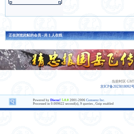
正在浏览此帖的会员 - 共
1
人在线
当前时区 GMT+8
京ICP备2023018092
Powered by
Discuz!
5.0.0
2001-2006
Comsenz Inc.
Processed in 0.009622 second(s), 9 queries , Gzip enabled