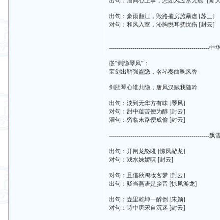
出句：眉间心上事，怎如风过水无痕［斯
出句：豪雨翻江，毁路摧房施暴虐 [苏三]
对句：和风入室，沁胸悦耳抚忧伤 [封云]
-------------------------------------------------
嵌“剑隐琴风”：
宝剑出鞘强盗隐，名琴奏曲晚风香
剑胆琴心谁共隐，唐风汉赋我随吟
出句：淡到无华方有味 [琴风]
对句：甜中蕴苦便为醇 [封云]
灌句：穷临末路便成偷 [封云]
---------------------------------------------------飘
出句：开闸龙怒吼 [惊凤游龙]
对句：戏水妹娇嗔 [封云]
对句：且借秋鸿妆客梦 [封云]
出句：疑当燕语是乡音 [惊凤游龙]
出句：壶里乾坤一醉倒 [朱颜]
对句：诗中唐宋自沉迷 [封云]