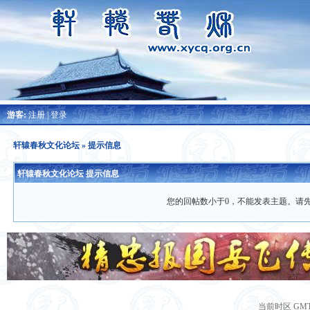
游客:
注册
|
登录
轩辕春秋文化论坛
» 提示信息
轩辕春秋文化论坛 提示信息
您的回帖数小于0，不能发表主题。请
当前时区 GMT+8